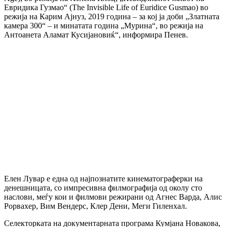
Евридика Гузмао“ (The Invisible Life of Euridice Gusmao) во
режија на Карим Ајнуз, 2019 година – за кој ја доби „Златната
камера 300“ – и минатата година „Мурина“, во режија на
Антоанета Аламат Кусијановиќ“, информира Пенев.
Елен Лувар е една од најпознатите кинематограферки на
денешницата, со импресивна филмографија од околу сто
наслови, меѓу кои и филмови режирани од Агнес Варда, Алис
Рорвахер, Вим Вендерс, Клер Дени, Меги Гиленхал.
Селекторката на документарната програма Кумјана Новакова,