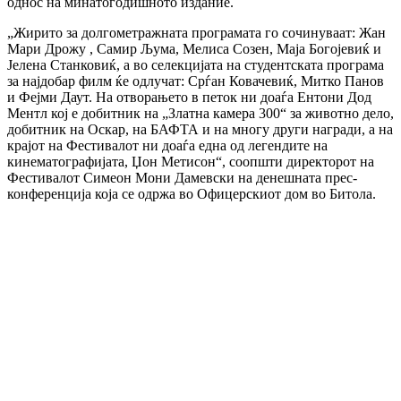
однос на минатогодишното издание.
„Жирито за долгометражната програмата го сочинуваат: Жан
Мари Дрожу , Самир Љума, Мелиса Созен, Маја Богојевиќ и
Јелена Станковиќ, а во селекцијата на студентската програма
за најдобар филм ќе одлучат: Срѓан Ковачевиќ, Митко Панов
и Фејми Даут. На отворањето в петок ни доаѓа Ентони Дод
Ментл кој е добитник на „Златна камера 300“ за животно дело,
добитник на Оскар, на БАФТА и на многу други награди, а на
крајот на Фестивалот ни доаѓа една од легендите на
кинематографијата, Џон Метисон“, соопшти директорот на
Фестивалот Симеон Мони Дамевски на денешната прес-
конференција која се одржа во Офицерскиот дом во Битола.