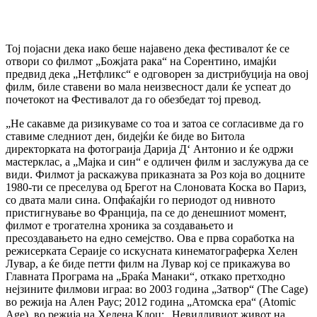
Тој појасни дека иако беше најавено дека фестивалот ќе се
отвори со филмот „Божјата рака“ на Сорентино, имајќи
предвид дека „Нетфликс“ е одговорен за дистрибуција на овој
филм, биле ставени во мала неизвесност дали ќе успеат до
почетокот на Фестивалот да го обезбедат тој превод.
„Не сакавме да ризикуваме со тоа и затоа се согласивме да го
ставиме следниот ден, бидејќи ќе биде во Битола
директорката на фотограија Дарија Д‘ Антонио и ќе одржи
мастерклас, а „Мајка и син“ е одличен филм и заслужува да се
види. Филмот ја раскажува приказната за Роз која во доцните
1980-ти се преселува од Брегот на Слоновата Коска во Париз,
со двата мали сина. Опфаќајќи го периодот од нивното
пристигнување во Франција, па се до денешниот момент,
филмот е трогателна хроника за создавањето и
пресоздавањето на едно семејство. Ова е прва соработка на
режисерката Сераије со искусната кинематограферка Хелен
Лувар, а ќе биде петти филм на Лувар кој се прикажува во
Главната Програма на „Браќа Манаки“, откако претходно
нејзините филмови играа: во 2003 година „Затвор“ (The Cage)
во режија на Ален Раус; 2012 година „Атомска ера“ (Atomic
Age), во режија на Хелена Клоц; „Невидливиот живот на