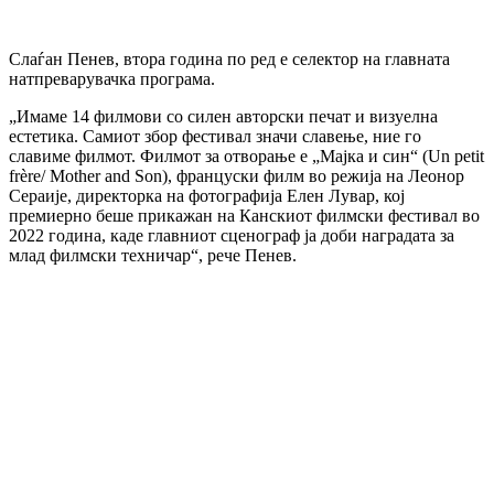
Слаѓан Пенев, втора година по ред е селектор на главната
натпреварувачка програма.
„Имаме 14 филмови со силен авторски печат и визуелна
естетика. Самиот збор фестивал значи славење, ние го
славиме филмот. Филмот за отворање е „Мајка и син“ (Un petit
frère/ Mother and Son), француски филм во режија на Леонор
Сераије, директорка на фотографија Елен Лувар, кој
премиерно беше прикажан на Канскиот филмски фестивал во
2022 година, каде главниот сценограф ја доби наградата за
млад филмски техничар“, рече Пенев.