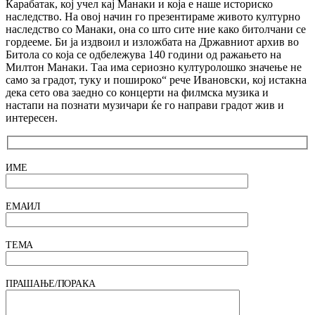
Карабатак, кој учел кај Манаки и која е наше историско
наследство. На овој начин го презентираме живото културно
наследство со Манаки, она со што сите ние како битолчани се
гордееме. Би ја издвоил и изложбата на Државниот архив во
Битола со која се одбележува 140 години од ражањето на
Милтон Манаки. Таа има сериозно културолошко значење не
само за градот, туку и пошироко“ рече Ивановски, кој истакна
дека сето ова заедно со концерти на филмска музика и
настапи на познати музичари ќе го направи градот жив и
интересен.
ИМЕ
ЕМАИЛ
ТЕМА
ПРАШАЊЕ/ПОРАКА