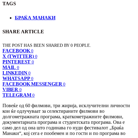
TAGS
БРАЌА МАНАКИ
SHARE ARTICLE
THE POST HAS BEEN SHARED BY
0
PEOPLE.
FACEBOOK
0
X (TWITTER)
0
PINTEREST
0
MAIL
0
LINKEDIN
0
WHATSAPP
0
FACEBOOK MESSENGER
0
VIBER
0
TELEGRAM
0
Повеќе од 60 филмови, три жирија, исклучителни личности
кои ќе одлучуваат за селектираните филмови во
долгометражната програма, краткометражните филмови,
документарната програма и студентската програма. Ова е
само дел од она што годинава го нуди фестивалот „Браќа
Манаки“, кој сега е пообемен и по гости и по програма во