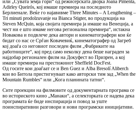
или „Сувата земја гори“ од режисерската двојка Joana Pimenta,
Adirley Queirós, кој имаше премиера на последното
Берлиенале. Веќе го најавивме Three Minutes – A Lengthening –
Tri minuti prodolzuvanje на Bianca Stigter, во продукција на
Steven McQuin, која својата премиера ја имаше на Венеција, а
чест ни е што имаме негова регионална премиера“, истакна
Новакова и подвлече дека автори и кинематографери кои ќе
бидат со нас се Срѓан Ковачевиќ, кинематографер од Загреб
кој доаѓа со неговиот последен филм „Фабриките на
работниците“, кој пред само неколку дена беше награден за
најдобар регионален филм на Докуфест во Призрен, а кој
имаше премиера на престижниот Sheffield DocFest.
Од госите кои доаѓаат се и Ben Guez и Alba Bresolí Aliberch
кои во Битола пристигнуваат како авторски тим зад „When the
Mountain Rumbles“ или „Кога планината татни“.
Сите проекции на филмовите од документарната програма се
во историското кино „Манаки“, а селекторката се надева дека
програмата ќе биде инспирација и повод за уште
поинспиративни разговори и нови програмски иницијативи.