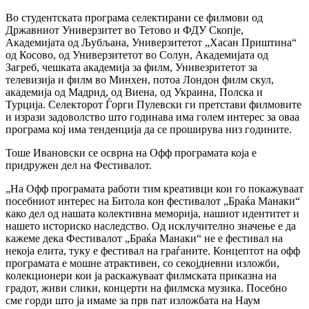
Во студентската програма селектирани се филмови од
Државниот Универзитет во Тетово и ФДУ Скопје,
Академијата од Љубљана, Универзитетот „Хасан Приштина“
од Косово, од Универзитетот во Солун, Академијата од
Загреб, чешката академија за филм, Унивезритетот за
телевизија и филм во Минхен, потоа Лондон филм скул,
академија од Мадрид, од Виена, од Украина, Полска и
Турција. Селекторот Ѓорги Пулевски ги претстави филмовите
и изрази задоволство што годинава има голем интерес за оваа
програма кој има тенденција да се проширува низ годините.
Тоше Ивановски се осврна на Офф програмата која е
придружен дел на Фестивалот.
„На Офф програмата работи тим креативци кои го покажуваат
посебниот интерес на Битола кон фестивалот „Браќа Манаки“
како дел од нашата колективна меморија, нашиот идентитет и
нашето историско наследство. Од исклучително значење е да
кажеме дека Фестивалот „Браќа Манаки“ не е фестивал на
некоја елита, туку е фестивал на граѓаните. Концептот на офф
програмата е мошне атрактивен, со секојдневни изложби,
колекционери кои ја раскажуваат филмската приказна на
градот, живи слики, концерти на филмска музика. Посебно
сме горди што ја имаме за прв пат изложбата на Наум