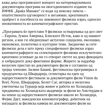
кажа дека програмскиот концепт на натпреварувачката
документарна програма на овогодинешното издание на
ИФФК „Браќа Манаки“ се води од неколку начела –
општествената одговорност и ангажман, креативната
храброст и посебноста на ликовниот филмски израз, односно
иновативноста во кинематографскиот пристап.
„Програмата ќе претстави 9 филмски остварувања од цел свет
– Европа, Јужна Америка, Блискиот Исток, како и од нашиот
регион, а кои ги обединуваат актуелни социјални, еколошки,
економски, политички и културни теми. Заедничко за сите
филмски дела е што преку специфичниот филмски израз
кинематограферите на селектираните филмови исклучително
креативно успеваат да ни го отворат светот на доку-фикцијата
и хибридните доку-фиктивни форми. Жирито за најдобар
визуелен пристап во документарен филм е составено од
тројца членови: Јасмин Башиќ, фестивалска програмерка и
продуцентка од Швајцарија, селекторка на еден од
најпрестижните фестивали за документарен филм Vision du
Reel, Nyon, Швајцарија, Белит Саг, авторка и визуелна
уметничка од Турција која живее и работи во Холандија,
предавачка на Холандската академија за филм во Амстердам и
на некои од најпрестижните филмски школи во Холандија,
Фејми Даут, македонски кинематографер, добитник на
наградата за филмска камера во документарен филм на