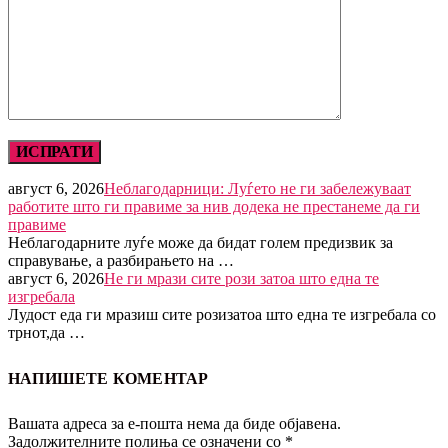
август 6, 2026
Неблагодарници: Луѓето не ги забележуваат
работите што ги правиме за нив додека не престанеме да ги
правиме
Неблагодарните луѓе може да бидат голем предизвик за
справување, а разбирањето на …
август 6, 2026
Не ги мрази сите рози затоа што една те
изгребала
Лудост еда ги мразиш сите розизатоа што една те изгребала со
трнот,да …
НАПИШЕТЕ КОМЕНТАР
Вашата адреса за е-пошта нема да биде објавена.
Задолжителните полиња се означени со
*