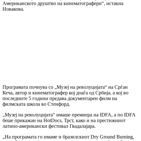
Американското друштво на кинематографери“, истакна
Новакова.
Програмата почнува со „Музеј на револуцијата“ на Срѓан
Кеча, автор и кинематографер кој доаѓа од Србија, а кој во
последните 5 години предава документарен филм на
филмската школа во Стенфорд.
„Музеј на револуцијата“ имаше премиера на IDFA, а по IDFA
беше прикажан на HotDocs, Трст, како и на престижниот
латино-американски фестивал Гвадалајара.
„На програмата го имаме и бразилскиот Dry Ground Burning,