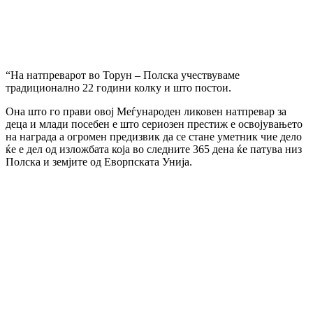
“На натпреварот во Торун – Полска учествуваме
традиционално 22 години колку и што постои.
Она што го прави овој Меѓународен ликовен натпревар за
деца и млади посебен е што сериозен престиж е освојувањето
на награда а огромен предизвик да се стане уметник чие дело
ќе е дел од изложбата која во следните 365 дена ќе патува низ
Полска и земјите од Еворпската Унија.