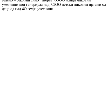
зелено – секогаш сино” твореа 7.ООО млади ликовни
уметници кои генерираа над 7.5ОО детски ликовни цртежи од
деца од над 4О земји учесници.