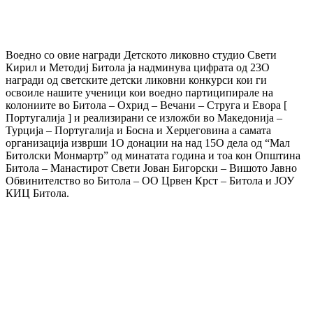
Воедно со овие награди Детското ликовно студио Свети
Кирил и Методиј Битола ја надминува цифрата од 23О
награди од светските детски ликовни конкурси кои ги
освоиле нашите ученици кои воедно партиципирале на
колониите во Битола – Охрид – Вечани – Струга и Евора [
Португалија ] и реализирани се изложби во Македонија –
Турција – Португалија и Босна и Херџеговина а самата
организација изврши 1О донации на над 15О дела од “Мал
Битолски Монмартр” од минатата година и тоа кон Општина
Битола – Манастирот Свети Јован Бигорски – Вишото Јавно
Обвинителство во Битола – ОО Црвен Крст – Битола и ЈОУ
КИЦ Битола.