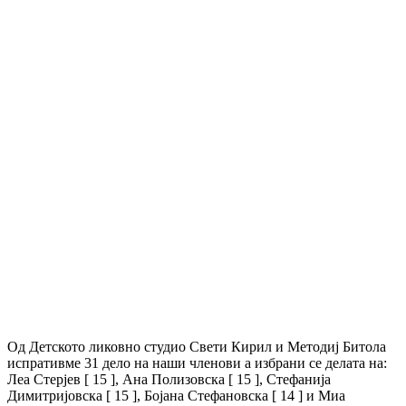
Од Детското ликовно студио Свети Кирил и Методиј Битола
испративме 31 дело на наши членови а избрани се делата на:
Леа Стерјев [ 15 ], Ана Полизовска [ 15 ], Стефанија
Димитријовска [ 15 ], Бојана Стефановска [ 14 ] и Миа