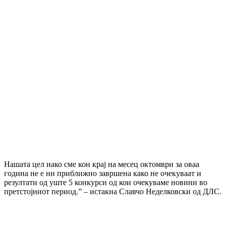
Нашата цел иако сме кон крај на месец октомври за оваа
година не е ни приближно завршена како не очекуваат и
резултати од уште 5 конкурси од кои очекуваме новини во
претстојниот период.” – истакна Славчо Неделковски од ДЛС.