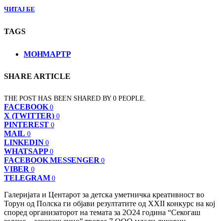
ЧИТАЈ БЕ
TAGS
МОНМАРТР
SHARE ARTICLE
THE POST HAS BEEN SHARED BY
0
PEOPLE.
FACEBOOK
0
X (TWITTER)
0
PINTEREST
0
MAIL
0
LINKEDIN
0
WHATSAPP
0
FACEBOOK MESSENGER
0
VIBER
0
TELEGRAM
0
Галеријата и Центарот за детска уметничка креативност во
Торун од Полска ги објави резултатите од XXII конкурс на кој
според организаторот на темата за 2О24 година “Секогаш