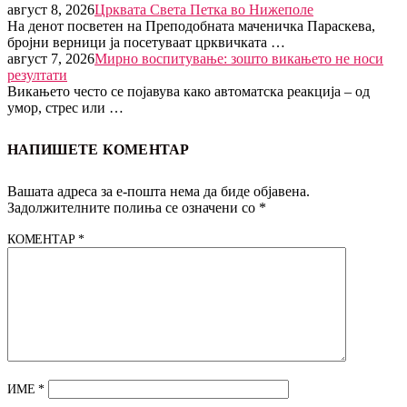
август 8, 2026
Црквата Света Петка во Нижеполе
На денот посветен на Преподобната маченичка Параскева,
бројни верници ја посетуваат црквичката …
август 7, 2026
Мирно воспитување: зошто викањето не носи
резултати
Викањето често се појавува како автоматска реакција – од
умор, стрес или …
НАПИШЕТЕ КОМЕНТАР
Вашата адреса за е-пошта нема да биде објавена.
Задолжителните полиња се означени со
*
КОМЕНТАР
*
ИМЕ
*