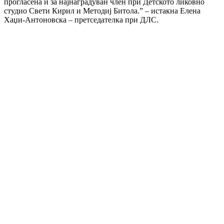
прогласена и за најнаградуван член при Детското ликовно
студио Свети Кирил и Методиј Битола.” – истакна Елена
Хаџи-Антоновска – претседателка при ДЛС.