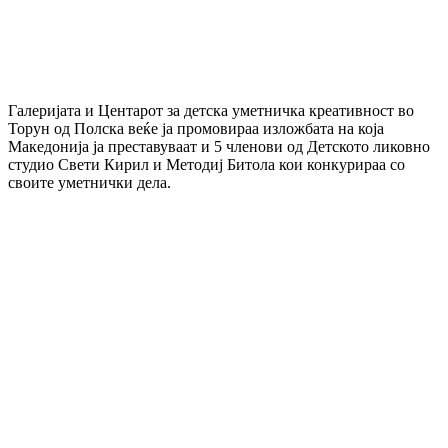
Галеријата и Центарот за детска уметничка креативност во
Торун од Полска веќе ја промовираа изложбата на која
Македонија ја преставуваат и 5 членови од Детското ликовно
студио Свети Кирил и Методиј Битола кои конкурираа со
своите уметнички дела.