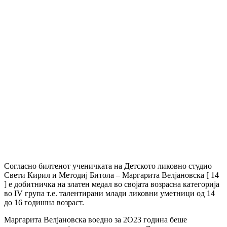
Согласно билтенот ученичката на Детското ликовно студио
Свети Кирил и Методиј Битола – Маргарита Велјановска [ 14
] е добитничка на златен медал во својата возрасна категорија
во IV група т.е. талентирани млади ликовни уметници од 14
до 16 годишна возраст.
Маргарита Велјановска воедно за 2О23 година беше