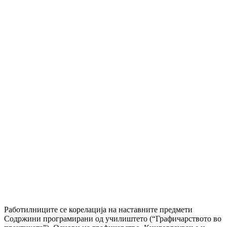
Работилниците се корелација на наставните предмети
Содржини програмирани од училиштето (“Графичарството во