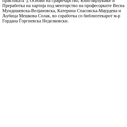
практиката”), Основи на графичарство, Книговрзување и
Преработка на хартија под менторство на професорките Весна
Мундишевска-Велјановска, Катерина Спасовска-Маурдева и
Љубица Мешкова Солак, во соработка со библиотекарот м-р
Гордана Ѓоргиевска Неделковски.