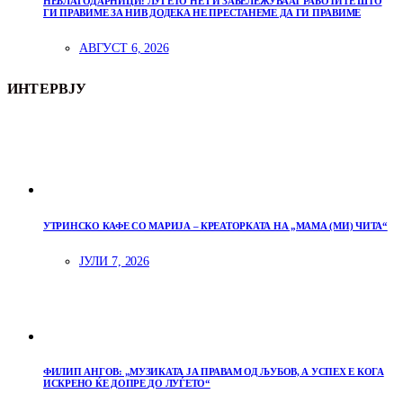
НЕБЛАГОДАРНИЦИ: ЛУЃЕТО НЕ ГИ ЗАБЕЛЕЖУВААТ РАБОТИТЕ ШТО
ГИ ПРАВИМЕ ЗА НИВ ДОДЕКА НЕ ПРЕСТАНЕМЕ ДА ГИ ПРАВИМЕ
АВГУСТ 6, 2026
ИНТЕРВЈУ
УТРИНСКО КАФЕ СО МАРИЈА – КРЕАТОРКАТА НА „МАМА (МИ) ЧИТА“
ЈУЛИ 7, 2026
ФИЛИП АНГОВ: „МУЗИКАТА ЈА ПРАВАМ ОД ЉУБОВ, А УСПЕХ Е КОГА
ИСКРЕНО ЌЕ ДОПРЕ ДО ЛУЃЕТО“