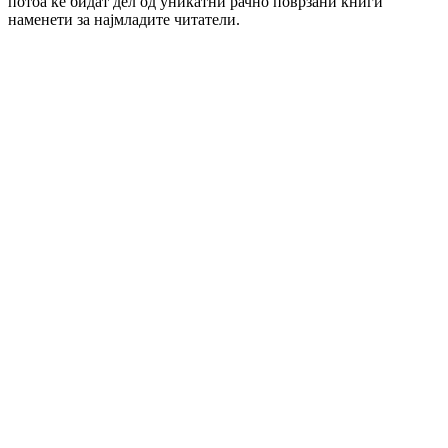
потоа ќе бидат дел од уникатни рачно поврзани книги
наменети за најмладите читатели.