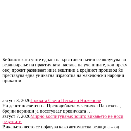
Библиотеката уште еднаш на креативен начин се вклучува во
реализирање на практичната настава на учениците, кои преку
овој проект развиваат низа вештини а крајниот производ ќе
преставува една уникатна изработка на македонски народни
приказни.
август 8, 2026
Црквата Света Петка во Нижеполе
На денот посветен на Преподобната маченичка Параскева,
бројни верници ја посетуваат црквичката …
август 7, 2026
Мирно воспитување: зошто викањето не носи
резултати
Викањето често се појавува како автоматска реакција – од