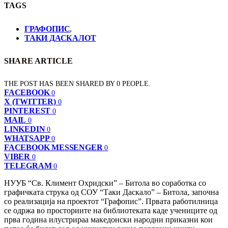
TAGS
ГРАФОПИС
,
ТАКИ ДАСКАЛОТ
SHARE ARTICLE
THE POST HAS BEEN SHARED BY
0
PEOPLE.
FACEBOOK
0
X (TWITTER)
0
PINTEREST
0
MAIL
0
LINKEDIN
0
WHATSAPP
0
FACEBOOK MESSENGER
0
VIBER
0
TELEGRAM
0
НУУБ “Св. Климент Охридски” – Битола во соработка со
графичката струка од СОУ “Таки Даскало” – Битола, започна
со реализација на проектот “Графопис”. Првата работилница
се одржа во просториите на библиотеката каде учениците од
прва година илустрираа македонски народни приказни кои