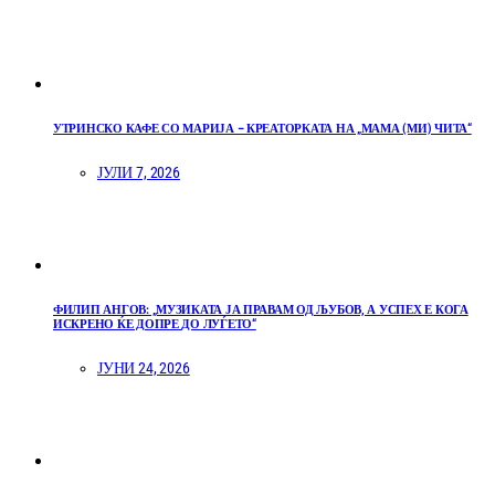
УТРИНСКО КАФЕ СО МАРИЈА – КРЕАТОРКАТА НА „МАМА (МИ) ЧИТА“
ЈУЛИ 7, 2026
ФИЛИП АНГОВ: „МУЗИКАТА ЈА ПРАВАМ ОД ЉУБОВ, А УСПЕХ Е КОГА
ИСКРЕНО ЌЕ ДОПРЕ ДО ЛУЃЕТО“
ЈУНИ 24, 2026