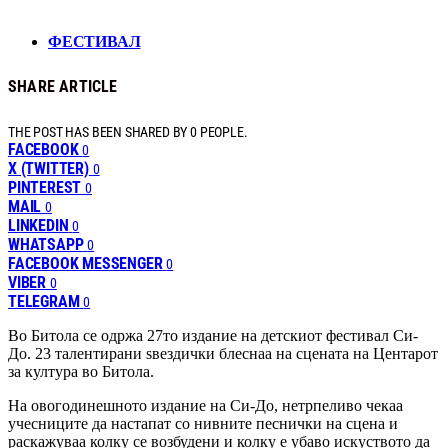
ФЕСТИВАЛ
SHARE ARTICLE
THE POST HAS BEEN SHARED BY
0
PEOPLE.
FACEBOOK
0
X (TWITTER)
0
PINTEREST
0
MAIL
0
LINKEDIN
0
WHATSAPP
0
FACEBOOK MESSENGER
0
VIBER
0
TELEGRAM
0
Во Битола се одржа 27то издание на детскиот фестивал Си-
До. 23 талентирани ѕвездички блеснаа на сцената на Центарот
за култура во Битола.
На овогодинешното издание на Си-До, нетрпеливо чекаа
учесниците да настапат со нивните песнички на сцена и
раскажуваа колку се возбудени и колку е убаво искуството да