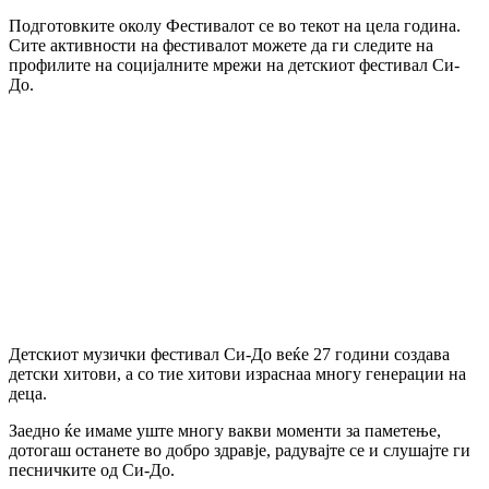
Подготовките околу Фестивалот се во текот на цела година.
Сите активности на фестивалот можете да ги следите на
профилите на социјалните мрежи на детскиот фестивал Си-
До.
Детскиот музички фестивал Си-До веќе 27 години создава
детски хитови, а со тие хитови израснаа многу генерации на
деца.
Заедно ќе имаме уште многу вакви моменти за паметење,
дотогаш останете во добро здравје, радувајте се и слушајте ги
песничките од Си-До.