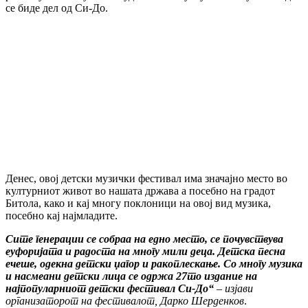
се биде дел од Си-До.
Денес, овој детски музички фестивал има значајно место во
културниот живот во нашата држава а посебно на градот
Битола, како и кај многу поклоници на овој вид музика,
посебно кај најмладите.
Сите генерации се собраа на едно место, се почувствува
еуфоријата и радоста на многу мили деца. Детска песна
ечеше, одекна детски џагор и ракоплескање. Со многу музика
и насмеани детски лица се одржа 27то издание на
најпопуларниот детски фестивал Си-До“
– изјави
организаторот на фестивалот, Дарко Шерденков
.