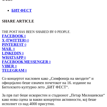
БИТ ФЕСТ
SHARE ARTICLE
THE POST HAS BEEN SHARED BY
0
PEOPLE.
FACEBOOK
0
X (TWITTER)
0
PINTEREST
0
MAIL
0
LINKEDIN
0
WHATSAPP
0
FACEBOOK MESSENGER
0
VIBER
0
TELEGRAM
0
Со концертот насловен како „Симфонија на ѕвездите“ и
официјално беше означен почетокот на 16. издание на
Битолското културно лето „БИТ ФЕСТ“.
За прв пат беше искористен и стадионот „Петар Милошевски“
како нова сцена за вакви концертни активности, кој беше
исполнет со над 4000 присутни.