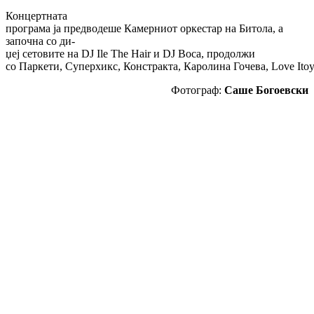
Концертната
програма ја предводеше Камерниот оркестар на Битола, а
започна со ди-
џеј сетовите на DJ Ile The Hair и DJ Boca, продолжи
со Паркети, Суперхикс, Констракта, Каролина Гочева, Love Itoya, 
Фотограф:
Саше Богоевски