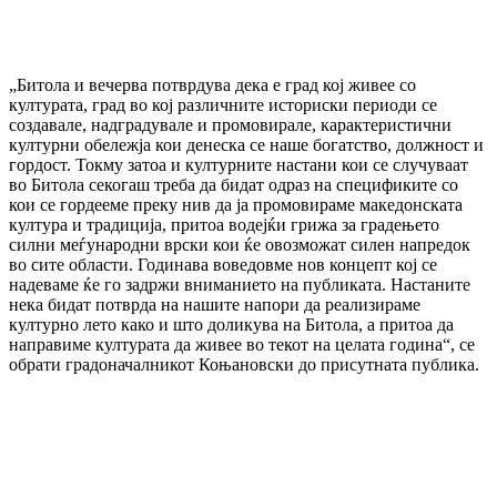
„Битола и вечерва потврдува дека е град кој живее со
културата, град во кој различните историски периоди се
создавале, надградувале и промовирале, карактеристични
културни обележја кои денеска се наше богатство, должност и
гордост. Токму затоа и културните настани кои се случуваат
во Битола секогаш треба да бидат одраз на спецификите со
кои се гордееме преку нив да ја промовираме македонската
култура и традиција, притоа водејќи грижа за градењето
силни меѓународни врски кои ќе овозможат силен напредок
во сите области. Годинава воведовме нов концепт кој се
надеваме ќе го задржи вниманието на публиката. Настаните
нека бидат потврда на нашите напори да реализираме
културно лето како и што доликува на Битола, а притоа да
направиме културата да живее во текот на целата година“, се
обрати градоначалникот Коњановски до присутната публика.