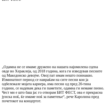
„Одамна не се имаме дружено на нашата најомилена сцена
овде во Хераклеја, од 2018 година, кога ги изведував песните
од Македонско девојче. Овој пат имам нешто поинакво.
Изминатиот период се навраќам на сите песни кои ја
одбележале мојата кариера, има песни од пред 20-тина
години, се надевам дека ги паметите, одамна ги немаме пеено.
Чест ми е што баш јас го отворам БИТ ФЕСТ, ова е прекрасна
јунска ноќ, ќе имаме ноќ за паметење“, рече Каролина пред
почетокот на концертот.