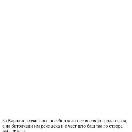
За Каролина секогаш е посебно кога пее во својот роден град,
а на битолчани им рече дека и е чест што баш таа го отвора
БИТ ФЕСТ.