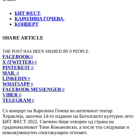
БИТ ФЕСТ
,
КАРОЛИНА ГОЧЕВА
,
КОНЦЕРТ
SHARE ARTICLE
THE POST HAS BEEN SHARED BY
0
PEOPLE.
FACEBOOK
0
X (TWITTER)
0
PINTEREST
0
MAIL
0
LINKEDIN
0
WHATSAPP
0
FACEBOOK MESSENGER
0
VIBER
0
TELEGRAM
0
Со концерт на Каролина Гочева во античкиот театар
Хераклеја, започна 14-то издание на Битолското културно лето
БИТ ФЕСТ 2022. Свечено беше отворен од страна на
градоначалникот Тони Коњановски, а после тоа следуваше и
неколкуминутен спектакуларен огномет.