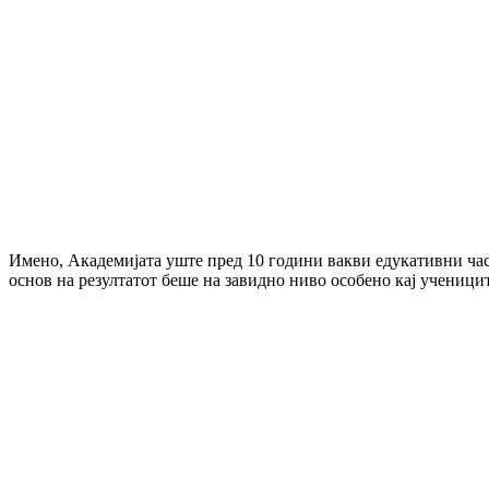
Имено, Академијата уште пред 10 години вакви едукативни ча
основ на резултатот беше на завидно ниво особено кај учениците