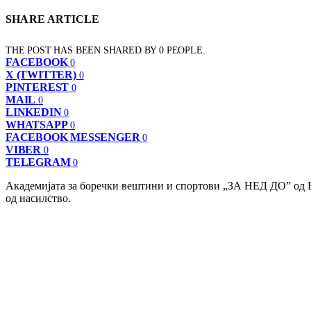
SHARE ARTICLE
THE POST HAS BEEN SHARED BY
0
PEOPLE.
FACEBOOK
0
X (TWITTER)
0
PINTEREST
0
MAIL
0
LINKEDIN
0
WHATSAPP
0
FACEBOOK MESSENGER
0
VIBER
0
TELEGRAM
0
Академијата за боречки вештини и спортови „ЗА НЕД ДО” од Б
од насилство.