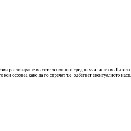
сови реализираше во сите основни и средни училишта во Битола 
 кои осознаа како да го спречат т.е. одбегнат евентуалното наси