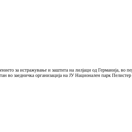
нието за истражување и заштита на лилјаци од Германија, во пе
астан во заедничка организација на ЈУ Национален парк Пелисте