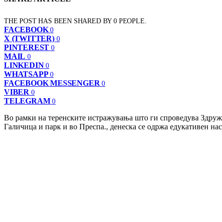
THE POST HAS BEEN SHARED BY
0
PEOPLE.
FACEBOOK
0
X (TWITTER)
0
PINTEREST
0
MAIL
0
LINKEDIN
0
WHATSAPP
0
FACEBOOK MESSENGER
0
VIBER
0
TELEGRAM
0
Во рамки на теренските истражувања што ги спроведува Здруже
Галичица и парк и во Преспа., денеска се одржа едукативен н