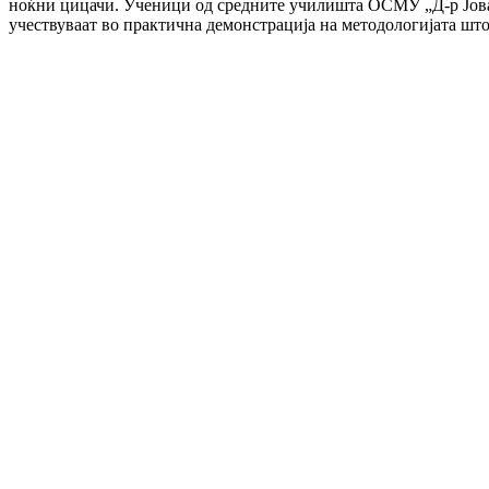
ноќни цицачи. Ученици од средните училишта ОСМУ „Д-р Јован 
учествуваат во практична демонстрација на методологијата што