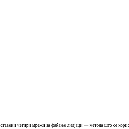
поставени четири мрежи за фаќање лилјаци — метода што се кор