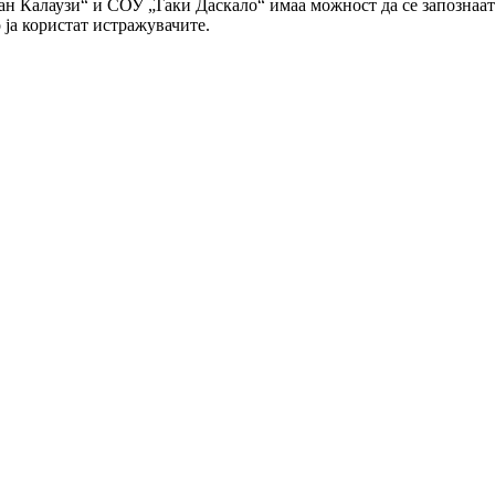
Калаузи“ и СОУ „Таки Даскало“ имаа можност да се запознаат со
 ја користат истражувачите.