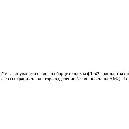
” и загинувањето на дел од борците на 3 мај 1942 година, трад
 со генерацијата од второ одделение беа во посета на АМД ,,Ѓо