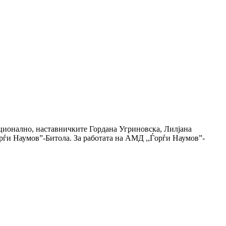
иционално, наставничките Гордана Угриновска, Лилјана
рѓи Наумов”-Битола. За работата на АМД ,,Ѓорѓи Наумов”-