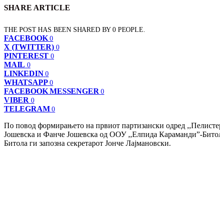
SHARE ARTICLE
THE POST HAS BEEN SHARED BY
0
PEOPLE.
FACEBOOK
0
X (TWITTER)
0
PINTEREST
0
MAIL
0
LINKEDIN
0
WHATSAPP
0
FACEBOOK MESSENGER
0
VIBER
0
TELEGRAM
0
По повод формирањето на првиот партизански одред ,,Пелистер
Јошевска и Фанче Јошевска од ООУ ,,Елпида Караманди”-Битола
Битола ги запозна секретарот Јонче Лајмановски.