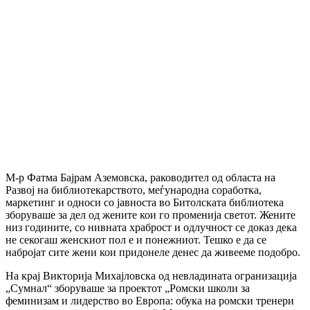
М-р Фатма Бајрам Аземовска, раководител од областа на
Развој на библиотекарството, меѓународна соработка,
маркетинг и односи со јавноста во Битолската библиотека
зборуваше за дел од жените кои го променија светот. Жените
низ годините, со нивната храброст и одлучност се доказ дека
не секогаш женскиот пол е и понежниот. Тешко е да се
набројат сите жени кои придонеле денес да живееме подобро.
На крај Викторија Михајловска од невладината огранизација
„Сумнал“ зборуваше за проектот „Ромски школи за
феминизам и лидерство во Европа: обука на ромски тренери