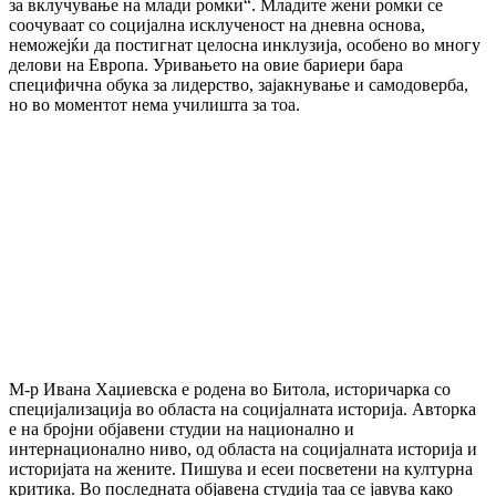
за вклучување на млади ромки“. Младите жени ромки се
соочуваат со социјална исклученост на дневна основа,
неможејќи да постигнат целосна инклузија, особено во многу
делови на Европа. Уривањето на овие бариери бара
специфична обука за лидерство, зајакнување и самодоверба,
но во моментот нема училишта за тоа.
М-р Ивана Хаџиевска е родена во Битола, историчарка со
специјализација во областа на социјалната историја. Авторка
е на бројни објавени студии на национално и
интернационално ниво, од областа на социјалната историја и
историјата на жените. Пишува и есеи посветени на културна
критика. Во последната објавена студија таа се јавува како