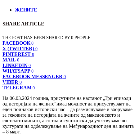
ЖЕНИТЕ
SHARE ARTICLE
THE POST HAS BEEN SHARED BY
0
PEOPLE.
FACEBOOK
0
X (TWITTER)
0
PINTEREST
0
MAIL
0
LINKEDIN
0
WHATSAPP
0
FACEBOOK MESSENGER
0
VIBER
0
TELEGRAM
0
На 06.03.2024 година, присутните на настанот „Три епизоди
од историјата на жените“имаа можност да присуствуваат на
еден поинаков историски час – да размислуваме и зборуваме
за тековите на историјата на жените од македонското и
светското минато, а со тоа и суштински да учествуваме во
културата на одбележување на Меѓународниот ден на жената
– 8 март.