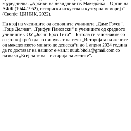
коуредничка: „Архиви на невидливите: Македонка – Орган на
АФЖ (1944-1952), историски искуства и културна меморија“
(Скопје: ЦИНИК, 2022).
На крај на учениците од основните училишта „Даме Груев“,
„Гоце Делчев“, „Трифун Пановски“ и учениците од средното
училиште СОУ „Јосип Броз Тито“ – Битола ги запознавме со
есејот кој треба да го пишуваат на тема „Историјата на жените
од македонското минато до денеска“и до 1 април 2024 година
да го достават на нашиот е-маил: nuub.bitola@gmail.com со
назнака „Есеј на тема – историја на жените“.