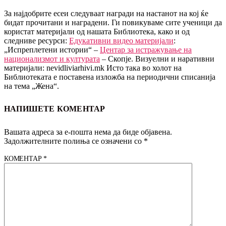
За најдобрите есеи следуваат награди на настанот на кој ќе
бидат прочитани и наградени. Ги повикуваме сите ученици да
користат материјали од нашата Библиотека, како и од
следниве ресурси:
Едукативни видео материјали
:
„Испреплетени истории“ –
Центар за истражување на
национализмот и културата
– Скопје. Визуелни и наративни
материјали: nevidliviarhivi.mk Исто така во холот на
Библиотеката е поставена изложба на периодични списанија
на тема „Жена“.
НАПИШЕТЕ КОМЕНТАР
Вашата адреса за е-пошта нема да биде објавена.
Задолжителните полиња се означени со
*
КОМЕНТАР
*