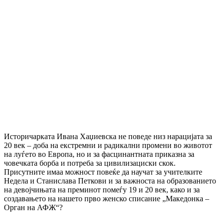
Историчарката Ивана Хаџиевска не поведе низ нарацијата за
20 век – доба на екстремни и радикални промени во животот
на луѓето во Европа, но и за фасцинантната приказна за
човечката борба и потреба за цивилизациски скок.
Присутните имаа можност повеќе да научат за учителките
Недела и Станислава Петкови и за важноста на образованието
на девојчињата на преминот помеѓу 19 и 20 век, како и за
создавањето на нашето прво женско списание „Македонка –
Орган на АФЖ“?