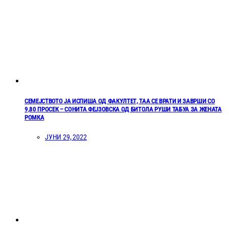
СЕМЕЈСТВОТО ЈА ИСПИША ОД ФАКУЛТЕТ, ТАА СЕ ВРАТИ И ЗАВРШИ СО
9,80 ПРОСЕК – СОНИТА ФЕЈЗОВСКА ОД БИТОЛА РУШИ ТАБУА ЗА ЖЕНАТА
РОМКА
ЈУНИ 29, 2022