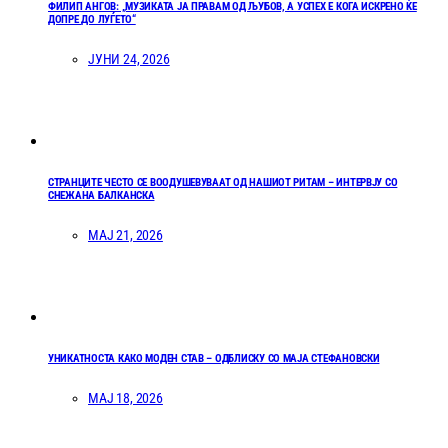
ФИЛИП АНГОВ: „МУЗИКАТА ЈА ПРАВАМ ОД ЉУБОВ, А УСПЕХ Е КОГА ИСКРЕНО ЌЕ
ДОПРЕ ДО ЛУЃЕТО“
ЈУНИ 24, 2026
СТРАНЦИТЕ ЧЕСТО СЕ ВООДУШЕВУВААТ ОД НАШИОТ РИТАМ – ИНТЕРВЈУ СО
СНЕЖАНА БАЛКАНСКА
МАЈ 21, 2026
УНИКАТНОСТА КАКО МОДЕН СТАВ – ОДБЛИСКУ СО МАЈА СТЕФАНОВСКИ
МАЈ 18, 2026