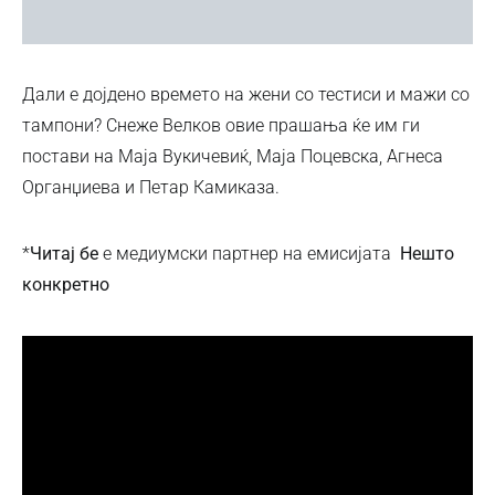
Дали е дојдено времето на жени со тестиси и мажи со
тампони? Снеже Велков овие прашања ќе им ги
постави на Маја Вукичевиќ, Маја Поцевска, Агнеса
Органџиева и Петар Камиказа.
*
Читај бе
е медиумски партнер на емисијата
Нешто
конкретно