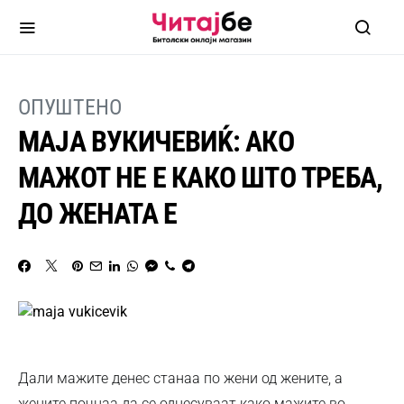
ОПУШТЕНО
МАЈА ВУКИЧЕВИЌ: АКО
МАЖОТ НЕ Е КАКО ШТО ТРЕБА,
ДО ЖЕНАТА Е
Дали мажите денес станаа по жени од жените, а
жените почнаа да се однесуваат како мажите во