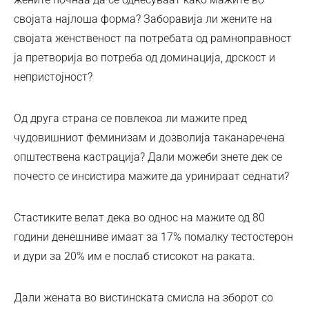
својата најлоша форма? Заборавија ли жените на
својата женственост па потребата од рамноправност
ја претворија во потреба од доминација, дрскост и
непристојност?
Од друга страна се повлекоа ли мажите пред
чудовишниот феминизам и дозволија таканаречена
општествена кастрација? Дали можеби знете дек се
почесто се инсистира мажите да уринираат седнати?
Стастиките велат дека во однос на мажите од 80
години денешниве имаат за 17% помалку тестостерон
и дури за 20% им е послаб стисокот на раката.
Дали жената во вистинската смисла на зборот со