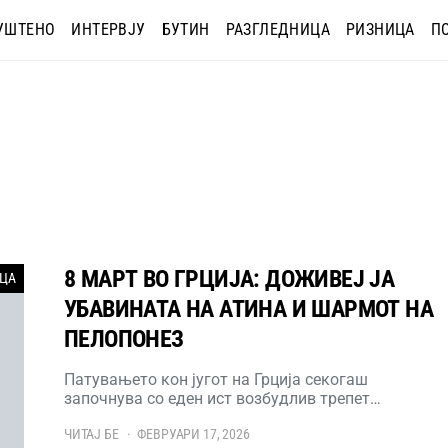
УШТЕНО
ИНТЕРВЈУ
БУТИН
РАЗГЛЕДНИЦА
РИЗНИЦА
П
8 МАРТ ВО ГРЦИЈА: ДОЖИВЕЈ ЈА
ИЦА
УБАВИНАТА НА АТИНА И ШАРМОТ НА
ПЕЛОПОНЕЗ
Патувањето кон југот на Грција секогаш
започнува со еден ист возбудлив трепет…
ЧИТАЈ БЕ
ФЕВРУАРИ 17, 2026