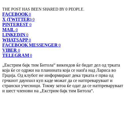
THE POST HAS BEEN SHARED BY
0
PEOPLE.
FACEBOOK
0
X (TWITTER)
0
PINTEREST
0
MAIL
0
LINKEDIN
0
WHATSAPP
0
FACEBOOK MESSENGER
0
VIBER
0
TELEGRAM
0
„Екстрим бајк тим Битола“ викендов ќе бидат дел од трката
која ќе се одржи на планината која се наоѓа над Лариса во
Грција. Од клубот не информираат дека трката е прва од
грчкиот даунхил куп каде можат да се натпреваруваат и
странски учесници. Токму затоа ќе одат да се натпреваруваат
и шест членови на „Екстрим бајк тим Битола“.