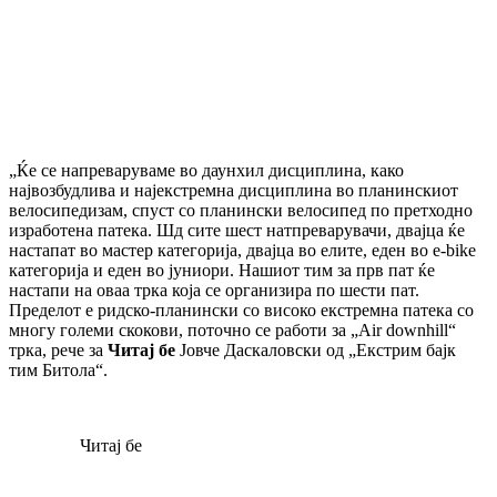
„Ќе се напреваруваме во даунхил дисциплина, како
највозбудлива и најекстремна дисциплина во планинскиот
велосипедизам, спуст со планински велосипед по претходно
изработена патека. Шд сите шест натпреварувачи, двајца ќе
настапат во мастер категорија, двајца во елите, еден во e-bike
категорија и еден во јуниори. Нашиот тим за прв пат ќе
настапи на оваа трка која се организира по шести пат.
Пределот е ридско-планински со високо екстремна патека со
многу големи скокови, поточно се работи за „Air downhill“
трка, рече за
Читај бе
Јовче Даскаловски од „Екстрим бајк
тим Битола“.
Читај бе