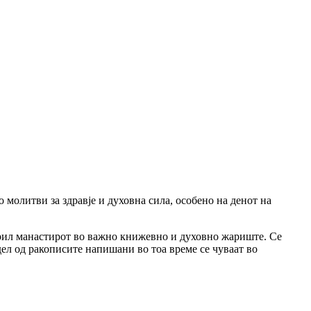
 молитви за здравје и духовна сила, особено на денот на
орил манастирот во важно книжевно и духовно жариште. Се
ел од ракописите напишани во тоа време се чуваат во