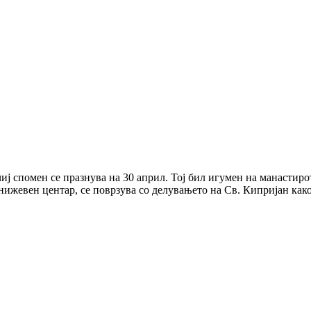
иј спомен се празнува на 30 април. Тој бил игумен на манастиро
книжевен центар, се поврзува со делувањето на Св. Кипријан как