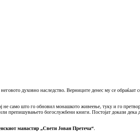
неговото духовно наследство. Верниците денес му се обраќаат со
ој не само што го обновил монашкото живеење, туку и го претв
 или препишувањето богослужбени книги. Постојат докази дека д
нскиот манастир „Свети Јован Претеча“
.