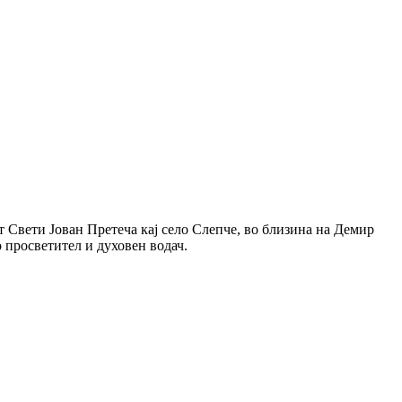
т Свети Јован Претеча кај село Слепче, во близина на Демир
о просветител и духовен водач.