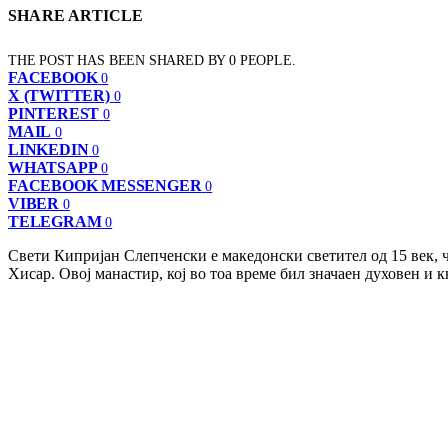
SHARE ARTICLE
THE POST HAS BEEN SHARED BY
0
PEOPLE.
FACEBOOK
0
X (TWITTER)
0
PINTEREST
0
MAIL
0
LINKEDIN
0
WHATSAPP
0
FACEBOOK MESSENGER
0
VIBER
0
TELEGRAM
0
Свети Кипријан Слепченски е македонски светител од 15 век, ч
Хисар. Овој манастир, кој во тоа време бил значаен духовен и 