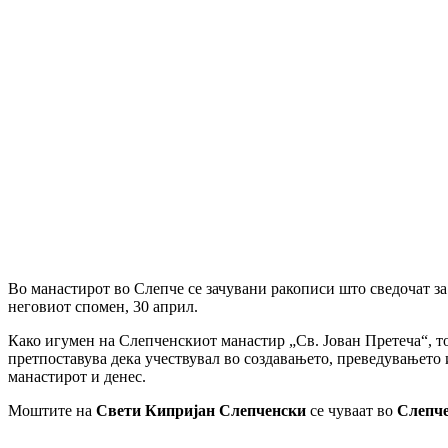
Во манастирот во Слепче се зачувани ракописи што сведочат за 
неговиот спомен, 30 април.
Како игумен на Слепченскиот манастир „Св. Јован Претеча“, т
претпоставува дека учествувал во создавањето, преведувањето
манастирот и денес.
Моштите на
Свети Кипријан Слепченски
се чуваат во
Слепче