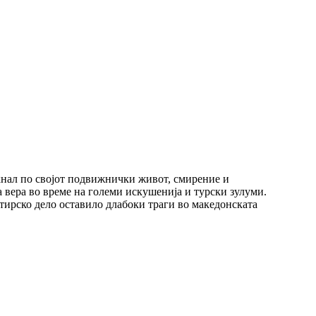
кнал по својот подвижнички живот, смирение и
 вера во време на големи искушенија и турски зулуми.
тирско дело оставило длабоки траги во македонската