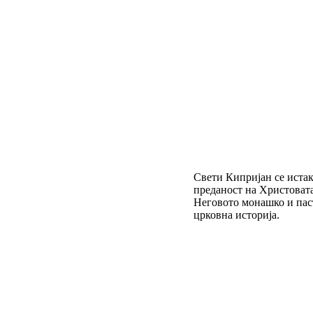
Свети Кипријан се иста
преданост на Христовата
Неговото монашко и пас
црковна историја.