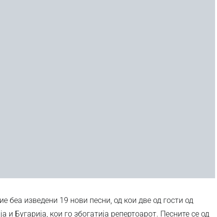
е беа изведени 19 нови песни, од кои две од гости од
а и Бугарија, кои го збогатија репертоарот. Песните се од