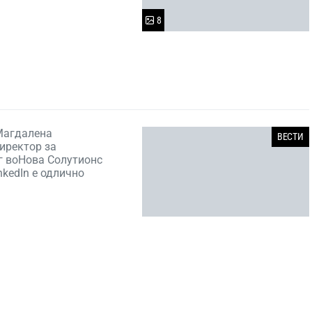
8
Магдалена
ВЕСТИ
иректор за
г воНова Солутионс
nkedIn е одлично