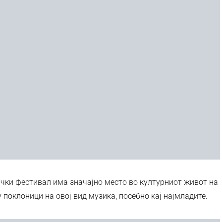
ички фестивал има значајно место во културниот живот на
у поклоници на овој вид музика, посебно кај најмладите.