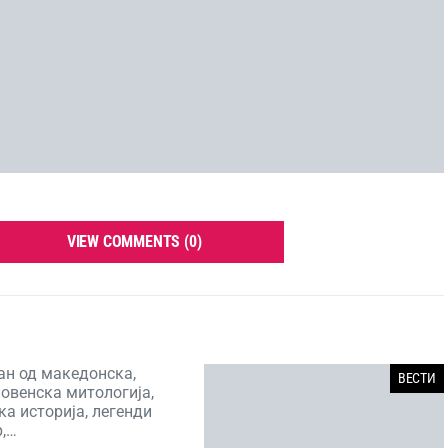
VIEW COMMENTS (0)
ан од македонска,
ВЕСТИ
ловенска митологија,
а историја, легенди
р,…