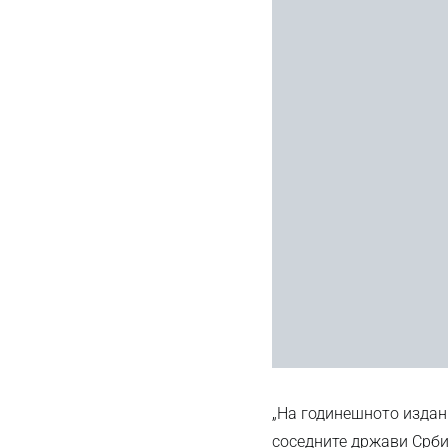
„На годинешното издани
соседните држави Србиј