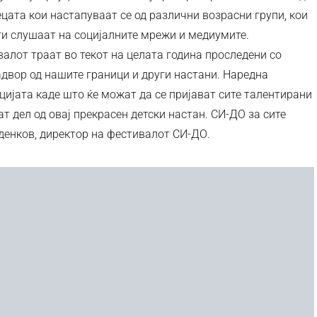
цата кои настапуваат се од различни возрасни групи, кои
ги слушаат на социјалните мрежи и медиумите.
алот траат во текот на целата година проследени со
адвор од нашите граници и други настани. Наредна
цијата каде што ќе можат да се пријават сите талентирани
ат дел од овај прекрасен детски настан. СИ-ДО за сите
рденков, директор на фестивалот СИ-ДО.