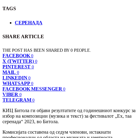
TAGS
СЕРЕНАДА
SHARE ARTICLE
THE POST HAS BEEN SHARED BY
0
PEOPLE.
FACEBOOK
0
X (TWITTER)
0
PINTEREST
0
MAIL
0
LINKEDIN
0
WHATSAPP
0
FACEBOOK MESSENGER
0
VIBER
0
TELEGRAM
0
КИЦ Битола ги објави резултатите од годинешниот конкурс за
избор на композиции (музика и текст) за фестивалот „Ех, таа
серенада“ 2023, во Битола.
Комисијата составена од седум членови, истакнати
професионалци од областа на музиката и уметноста,