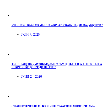
УТРИНСКО КАФЕ СО МАРИЈА – КРЕАТОРКАТА НА „МАМА (МИ) ЧИТА“
ЈУЛИ 7, 2026
ФИЛИП АНГОВ: „МУЗИКАТА ЈА ПРАВАМ ОД ЉУБОВ, А УСПЕХ Е КОГА
ИСКРЕНО ЌЕ ДОПРЕ ДО ЛУЃЕТО“
ЈУНИ 24, 2026
СТРАНЦИТЕ ЧЕСТО СЕ ВООДУШЕВУВААТ ОД НАШИОТ РИТАМ –