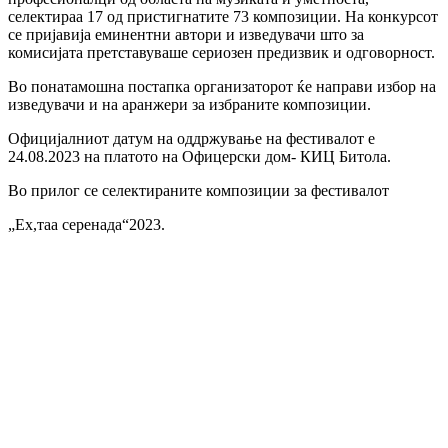
селектираа 17 од пристигнатите 73 композиции. На конкурсот
се пријавија еминентни автори и изведувачи што за
комисијата претставуваше сериозен предизвик и одговорност.
Во
понатамошна постапка организаторот ќе направи избор на
изведувачи и на аранжери за избраните композиции.
Официјалниот датум на оддржување на фестивалот е
24.08.2023 на платото на Офицерски дом- КИЦ Битола.
Во прилог се селектираните композиции за фестивалот
„Ех,таа серенада“2023.