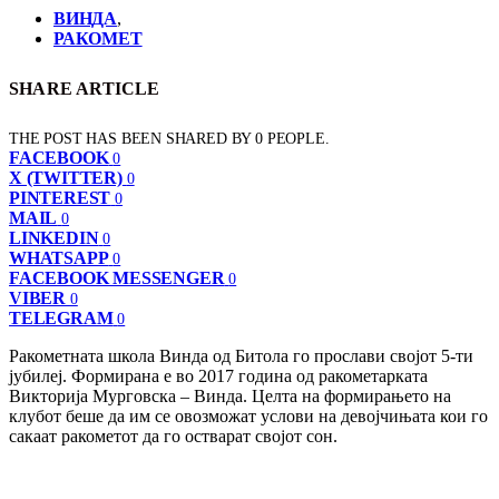
ВИНДА
,
РАКОМЕТ
SHARE ARTICLE
THE POST HAS BEEN SHARED BY
0
PEOPLE.
FACEBOOK
0
X (TWITTER)
0
PINTEREST
0
MAIL
0
LINKEDIN
0
WHATSAPP
0
FACEBOOK MESSENGER
0
VIBER
0
TELEGRAM
0
Ракометната школа Винда од Битола го прослави својот 5-ти
јубилеј. Формирана е во 2017 година од ракометарката
Викторија Мурговска – Винда. Целта на формирањето на
клубот беше да им се овозможат услови на девојчињата кои го
сакаат ракометот да го остварат својот сон.