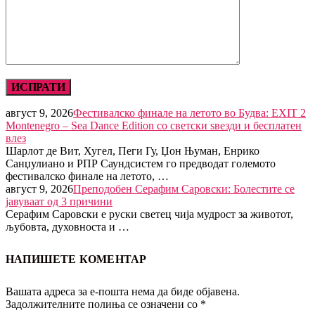
август 9, 2026
Фестивалско финале на летото во Будва: EXIT 2
Montenegro – Sea Dance Edition со светски ѕвезди и бесплатен
влез
Шарлот де Вит, Хугел, Пеги Гу, Џон Њуман, Енрико
Санџулиано и РПР Саундсистем го предводат големото
фестивалско финале на летото, …
август 9, 2026
Преподобен Серафим Саровски: Болестите се
јавуваат од 3 причини
Серафим Саровски е руски светец чија мудрост за животот,
љубовта, духовноста и …
НАПИШЕТЕ КОМЕНТАР
Вашата адреса за е-пошта нема да биде објавена.
Задолжителните полиња се означени со
*