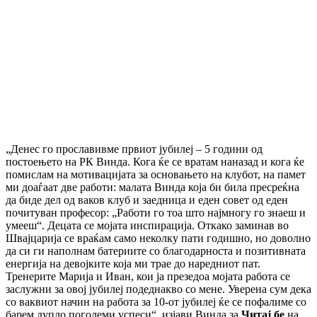
„Денес го прославивме првиот јубилеј – 5 години од
постоењето на РК Винда. Кога ќе се вратам наназад и кога ќе
помислам на мотивацијата за основањето на клубот, на памет
ми доаѓаат две работи: малата Винда која би била пресреќна
да биде дел од ваков клуб и заедница и еден совет од еден
почитуван професор: „Работи го тоа што најмногу го знаеш и
умееш“. Децата се мојата инспирација. Откако заминав во
Швајцарија се враќам само неколку пати годишно, но доволно
да си ги наполнам батериите со благодарноста и позитивната
енергија на девојките која ми трае до наредниот пат.
Тренерите Марија и Иван, кои ја презедоа мојата работа се
заслужни за овој јубилеј подеднакво со мене. Уверена сум дека
со ваквиот начин на работа за 10-от јубилеј ќе се пофалиме со
барем дупло поголеми успеси“, изјави Винда за
Читај бе
на