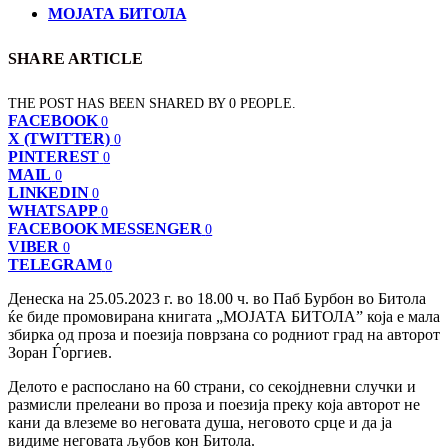
МОЈАТА БИТОЛА
SHARE ARTICLE
THE POST HAS BEEN SHARED BY
0
PEOPLE.
FACEBOOK
0
X (TWITTER)
0
PINTEREST
0
MAIL
0
LINKEDIN
0
WHATSAPP
0
FACEBOOK MESSENGER
0
VIBER
0
TELEGRAM
0
Денеска на 25.05.2023 г. во 18.00 ч. во Паб Бурбон во Битола
ќе биде промовирана книгата „МОЈАТА БИТОЛА” која е мала
збирка од проза и поезија поврзана со родниот град на авторот
Зоран Ѓоргиев.
Делото е распослано на 60 страни, со секојдневни случки и
размисли прелеани во проза и поезија преку која авторот не
кани да влеземе во неговата душа, неговото срце и да ја
видиме неговата љубов кон Битола.