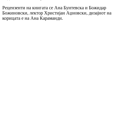
Рецензенти на книгата се Ана Бунтевска и Божидар
Божиновски, лектор Христијан Аџиовски, дизајнот на
корицата е на Ана Караманди.