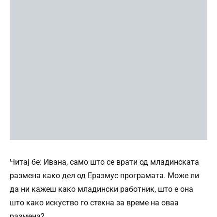
Читај бе: Ивана, само што се врати од младинската
размена како дел од Еразмус програмата. Може ли
да ни кажеш како младински работник, што е она
што како искуство го стекна за време на оваа
размена?