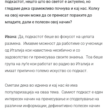
подкастот, нешто што во светот е актуелно, но
гледаме дека срамежливо почнува и кај нас. Колку
на овој начин може да се пренесат пораките до
младите, дали е полесен овој начин?
Ивана:
Да, подкастот беше во фокусот на целата
размена. Имавме можност да работиме со учесници
од Италија кои навистина несебично и со
задоволство ги пренесуваа своите знаења. Тоа беше
група на луѓе кои работат во радио во Италија и
имаат прилично големо искуство со подкаст.
Сметам дека во иднина и кај нас ќе има
популаризација на оваа тема. Самиот подкаст е еден
интересен начин на пренесување и споделување на
различни информации, дефинитивно полесен начин