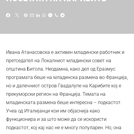
Ивана Атанасовска е активен младински работник и
претседател на Локалниот младински совет на
општина Битола. Неодамна, како дел од Еразмус
програмата беше на младинска размена во Франција,
но и далечниот остров Гвадалупе на Карибите кој е
прекуморски регион на Франција. Темата на
младинската размена беше интересна – подкастот.
Учеа од Италијанци кои им објаснија како
функционира и за што може да се искористи
подкастот, кој кај нас не е многу популарен. Но, она