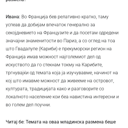
Ивана:
Во Франција бев релативно кратко, таму
успеав да добијам впечаток генерално за
секојдневието на Французите и да посетам одредени
значајни знаменитости во Париз, а со оглед на тоа
што Гвадалупе (Кариби) e прекуморски регион на
Франција имав можност најголемиот дел од
искуството да го стекнам токму на Карибите,
тргнувајќи од темата која ја изучувавме, начинот на
кој што имавме можност да живееме на островот,
културата, традицијата како и разговорите со
локалното население кои беа навистина интересни и
во голем дел поучни.
Читај бе: Темата на оваа младинска размена беше