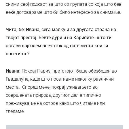
сними свој подкаст за што со групата со која што бев
веќе договараме што би било интересно за снимање.
Читај бе: Ивана, сега малку и за другата страна на
твојот престој. Бевте дури и на Карибите…што ти
остави најголем впечаток од сите места кои ги
посетивте?
Ивана:
Покрај Париз, претстојот беше обезбеден во
Гвадалупе, каде што посетивме неколку различни
места. Според мене, покрај уживањето во
совршената природа, другиот дел е типично
преживување на остров како што читаме или
гледаме.