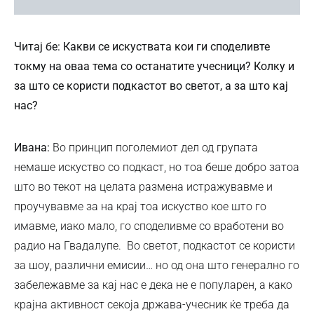
Читај бе: Какви се искуствата кои ги споделивте
токму на оваа тема со останатите учесници? Колку и
за што се користи подкастот во светот, а за што кај
нас?
Ивана:
Во принцип поголемиот дел од групата
немаше искуство со подкаст, но тоа беше добро затоа
што во текот на целата размена истражувавме и
проучувавме за на крај тоа искуство кое што го
имавме, иако мало, го споделивме со вработени во
радио на Гвадалупе. Во светот, подкастот се користи
за шоу, различни емисии… но од она што генерално го
забележавме за кај нас е дека не е популарен, а како
крајна активност секоја држава-учесник ќе треба да