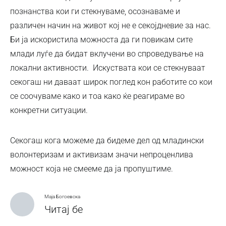
познанства кои ги стекнуваме, осознаваме и
различен начин на живот кој не е секојдневие за нас.
Би ја искористила можноста да ги повикам сите
млади луѓе да бидат вклучени во спроведување на
локални активности. Искуствата кои се стекнуваат
секогаш ни даваат широк поглед кон работите со кои
се соочуваме како и тоа како ќе реагираме во
конкретни ситуации.
Секогаш кога можеме да бидеме дел од младински
волонтеризам и активизам значи непроценлива
можност која не смееме да ја пропуштиме.
Маја Богоевска
Читај бе