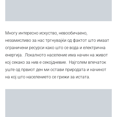
Многу интересно искуство, невообичаено,
незамисливо за нас тргнувајќи од фактот што имаат
ограничени ресурси како што се вода и електрична
енергија. Локалното население има начин на живот
кој секако за нив е секојдневие. Најголем впечаток
уште од првиот ден ми остави природата и начинот
на кој што населението се грижи за истата.