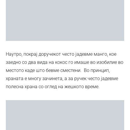
Наутро, покрај доручекот често јадевме манго, кое
заедно со два вида на кокос го имаше во изобилие во
местото каде што бевме сместени. Во принцип,
храната е многу зачинета, а за ручек често јадевме
полесна храна со оглед на жешкото време.