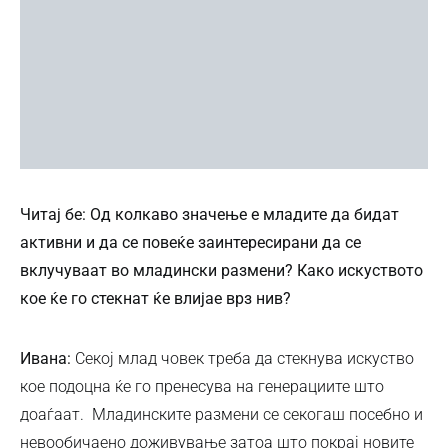
Читај бе: Од колкаво значење е младите да бидат
активни и да се повеќе заинтересирани да се
вклучуваат во младински размени? Како искуството
кое ќе го стекнат ќе влијае врз нив?
Ивана:
Секој млад човек треба да стекнува искуство
кое подоцна ќе го пренесува на генерациите што
доаѓаат. Младинските размени се секогаш посебно и
невообичаено доживување затоа што покрај новите