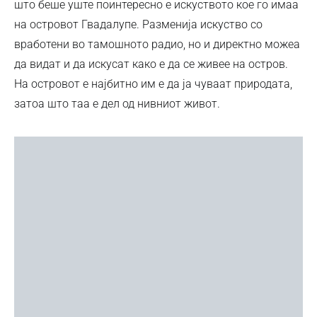
што беше уште поинтересно е искуството кое го имаа
на островот Гвадалупе. Разменија искуство со
вработени во тамошното радио, но и директно можеа
да видат и да искусат како е да се живее на остров.
На островот е најбитно им е да ја чуваат природата,
затоа што таа е дел од нивниот живот.