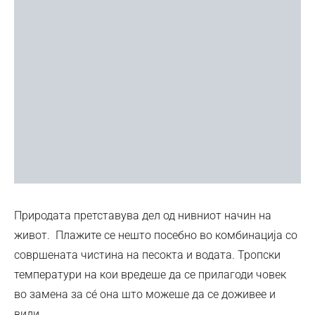
Природата претставува дел од нивниот начин на
живот. Плажите се нешто посебно во комбинација со
совршената чистина на песокта и водата. Тропски
температури на кои вредеше да се прилагоди човек
во замена за сé она што можеше да се доживее и
види.