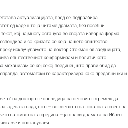
ретстава актуализацијата, пред сѐ, подразбира
тот од каде што ја читаме драмата, без посебни
текст, кој најмногу останува во својата изворна форма.
спондира и со кризата со која нашето општество
 преку исклучувањето на доктор Стокман од заедницата,
крива општествениот конформизам и политичкото
а механизам со кој секој поединец што прави обид да
неправда, автоматски го карактеризира како предавнички и
њето“ на докторот е последица на неговиот стремеж да
загадената вода, што — во светлото на локалната свест за
ето на животната средина — ја прави драмата на Ибзен
 читање и поставување.