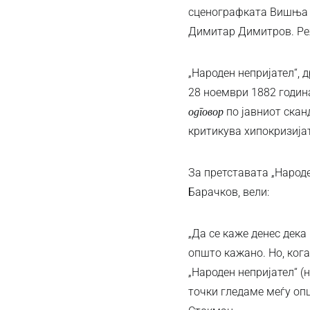
сценографката Вишња В
Димитар Димитров. Реж
„Народен непријател“, 
28 ноември 1882 година
по јавниот сканд
одговор
критикува хипокризија
За претставата „Народ
Барачков, вели:
„Да се каже денес дека
општо кажано. Но, кога
„Народен непријател“ 
точки гледаме меѓу опш