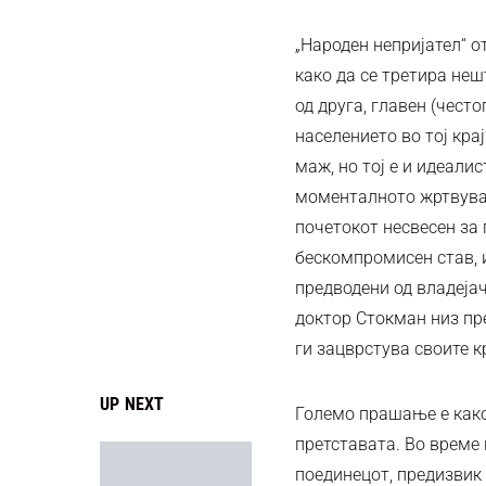
„Народен непријател“ 
како да се третира неш
од друга, главен (чест
населението во тој кр
маж, но тој е и идеали
моменталното жртвувањ
почетокот несвесен за 
бескомпромисен став, и
предводени од владеја
доктор Стокман низ пре
ги зацврстува своите к
UP NEXT
Големо прашање е како 
претставата. Во време 
поединецот, предизвик