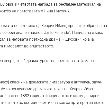
ујовиќ и четвртата награда за рекламен материјал на
исер на претставата е Нина Николиќ.
драмата во пет чина од Хенрик Ибзен, прв пат е објавена на
 со оригинален наслов „En folkefiende“. Напишана е како
ал за неговата претходна драма – „Духови“, која ја
та и моралот во општеството.
ен непријател“, драматургот на претставата Тамара
 некој класик на драмската литература е актуелен, звучи
 ќе го погледнеме драмскиот текст на Хенрик Ибзен
(напишан во 1882 година) фасцинантно е колку допирни
теството во кое живееме и она кое се врти против доктор