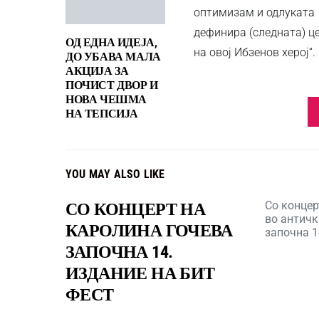
оптимизам и одлуката д
дефинира (следната) ц
ОД ЕДНА ИДЕЈА,
на овој Ибзенов херој“.
ДО УБАВА МАЛА
АКЦИЈА ЗА
ПОЧИСТ ДВОР И
НОВА ЧЕШМА
НА ТЕПСИЈА
YOU MAY ALSO LIKE
Со концер
СО КОНЦЕРТ НА
во античк
КАРОЛИНА ГОЧЕВА
започна 1
ЗАПОЧНА 14.
ИЗДАНИЕ НА БИТ
ФЕСТ