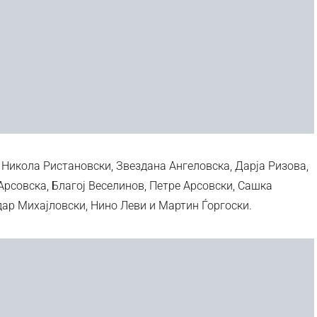
 Никола Ристановски, Звездана Ангеловска, Дарја Ризова,
Арсовска, Благој Веселинов, Петре Арсовски, Сашка
ар Михајловски, Нино Леви и Мартин Ѓоргоски.