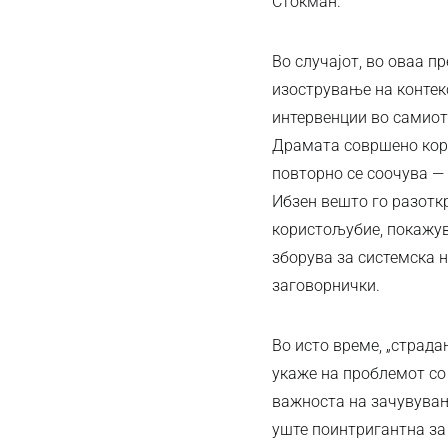
Стокман.
Во случајот, во оваа п
изострување на контекс
интервенции во самиот 
Драмата совршено коре
повторно се соочува —
Ибзен вешто го разот
користољубие, покажув
зборува за системска 
заговорнички.
Во исто време, „страда
укаже на проблемот со 
важноста на зачувувањ
уште поинтригантна за