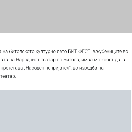
а на битолското културно лето БИТ ФЕСТ, вљубениците во
ната на Народниот театар во Битола, имаа можност да ја
претстава „Народен непријател“, во изведба на
театар.