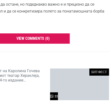
а остане, но подеднакво важно е и прецизно да се
ел и да се конкретизира полето за понатамошната борба
VIEW COMMENTS (0)
т на Каролина Гочева
БИТФЕСТ
иот театар Хераклеја,
4-то издание…
33