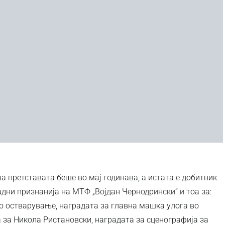
 претставата беше во мај годинава, а истата е добитник
дни признанија на МТФ „Војдан Чернодрински“ и тоа за:
о остварување, наградата за главна машка улога во
 за Никола Ристановски, наградата за сценографија за