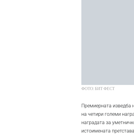
ФОТО: БИТ ФЕСТ
Премиерната изведба на
на четири големи награ
наградата за уметничк
истоимената претстава