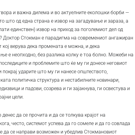
отвора и важна дилема и во актуелните еколошки борби —
то што од една страна е извор на загадување и зараза, а
опати единствен) извор на приход за поголемиот дел од
ај? Доктор Стокман е парадигма на современиот ангажиран
ст кој верува дека промената е можна, и дека
е е неопходно, без разлика колку е тоа болно. Можеби на
последиците и проблемите што ќе му ги донесе неговиот
 покрај ударите што му ги нанесе општеството,
чката политичка структура и нестабилните новинари,
дизвици и падови, созрева и ги зајакнува, ги освестува и
рајни цели.
денес да се прочита и да се толкува крајот на
кога, често, системот успева да го сомеле и да го совлада
 е да се направи возможен и убедлив Стокмановиот