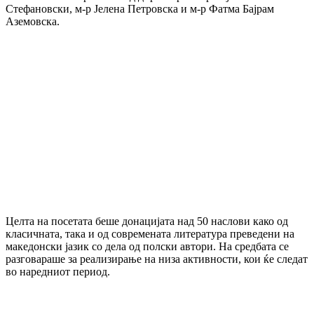
Стефановски, м-р Јелена Петровска и м-р Фатма Бајрам
Аземовска.
Целта на посетата беше донацијата над 50 наслови како од
класичната, така и од современата литература преведени на
македонски јазик со дела од полски автори. На средбата се
разговараше за реализирање на низа активности, кои ќе следат
во наредниот период.