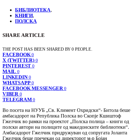
БИБЛИОТЕКА
,
КНИГИ
,
ПОЛСКА
SHARE ARTICLE
THE POST HAS BEEN SHARED BY
0
PEOPLE.
FACEBOOK
0
X (TWITTER)
0
PINTEREST
0
MAIL
0
LINKEDIN
0
WHATSAPP
0
FACEBOOK MESSENGER
0
VIBER
0
TELEGRAM
0
Во посета на НУУБ „Св. Климент Охридски“- Битола беше
амбасадорот на Република Полска во Скопје Кшиштоф
Гжелчик во рамки на проектот „Полска полица – книги од
полски автори на полиците од македонските библиотеки“.
Амбасадорот Гжелчик придружуван од сопругата Јоланта
Гжелчик беше пречекан од директорот м-р Бојан