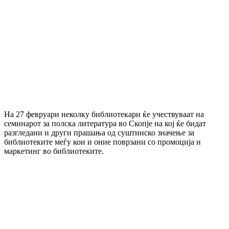
На 27 февруари неколку библиотекари ќе учествуваат на
семинарот за полска литература во Скопје на кој ќе бидат
разгледани и други прашања од суштинско значење за
библиотеките меѓу кои и оние поврзани со промоција и
маркетинг во библиотеките.