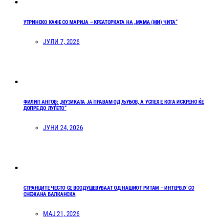
УТРИНСКО КАФЕ СО МАРИЈА – КРЕАТОРКАТА НА „МАМА (МИ) ЧИТА“
ЈУЛИ 7, 2026
ФИЛИП АНГОВ: „МУЗИКАТА ЈА ПРАВАМ ОД ЉУБОВ, А УСПЕХ Е КОГА ИСКРЕНО ЌЕ
ДОПРЕ ДО ЛУЃЕТО“
ЈУНИ 24, 2026
СТРАНЦИТЕ ЧЕСТО СЕ ВООДУШЕВУВААТ ОД НАШИОТ РИТАМ – ИНТЕРВЈУ СО
СНЕЖАНА БАЛКАНСКА
МАЈ 21, 2026