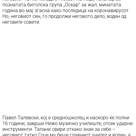
познатата битолска група „Оскар“ за жал, минатата
година во мај згасна како последица на коронавирусот.
Но, неговиот син, го продолжи неговото дело, воден од
неговите совети.
Павел Талевски, кој е средношколец и наскоро ќе полни
16 години, заврши Нижо музичко училиште, отсек ударни
инструменти. Тапани свири откако знае за себе –
неговиот татко Гоце му беше главниот учител и водич, а