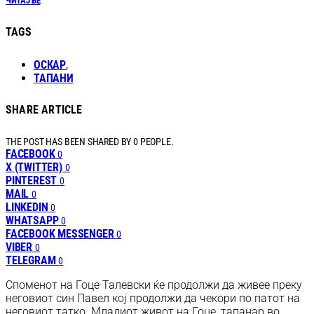
ЧИТАЈ БЕ
TAGS
ОСКАР
,
ТАПАНИ
SHARE ARTICLE
THE POST HAS BEEN SHARED BY
0
PEOPLE.
FACEBOOK
0
X (TWITTER)
0
PINTEREST
0
MAIL
0
LINKEDIN
0
WHATSAPP
0
FACEBOOK MESSENGER
0
VIBER
0
TELEGRAM
0
Споменот на Гоце Талевски ќе продолжи да живее преку
неговиот син Павел кој продолжи да чекори по патот на
неговиот татко. Младиот живот на Гоце, тапанар во