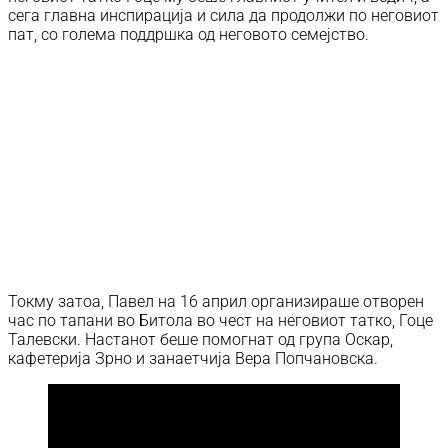
сега главна инспирација и сила да продолжи по неговиот
пат, со голема поддршка од неговото семејство.
Токму затоа, Павел на 16 април организираше отворен
час по тапани во Битола во чест на неговиот татко, Гоце
Талевски. Настанот беше помогнат од група Оскар,
кафетерија Зрно и занаетчија Вера Попчановска.