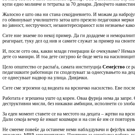
купи едно моливче и тетратка за 70 денари. Девојчето навистина
Жалосно е што ова ни стана секојдневието. И можам да наброју
го обвинуваат училиштето затоа што презело педагошки мерки з
во јавност, нестручност, незаинтересираност или незнаење как
Сите ние знаеме по некој пример. Да ги додадеме и неморалнит
реагираат, туку дел од нив и самите служат за пример на своит
И, после сето ова, какви млади генерации ќе очекуваме? Немале
дете со манири. И тоа дете сигурно ќе биде мета на насилницит
Цело општество се распаѓа, самата институција
Семејство
се р
педагошките работници ги споделуваат за однесувањето на деца
се однесуваат надвор на улица. Дивјачки.
Сите сме згрозени од видеата на врсничко насилство. Еве посл
Работата е згрешена уште од корен. Оваа фурија нема да запре.
деструктивни мисли, без никакви амбиции, исполнети со злоба
За еден момент ставете се на местото на децата – жртви на врс
Дали секоја вечер ќе имаат кошмари и на сон ќе им се повтору
Не смееме повеќе да останеме неми набљудувачи и фејсбук коме
државата, МВР, училиштатата, Центрите за социјална работа, н