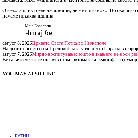
Отсекогаш постоеле насилници, не е ништо ново. Но ова што се
немаме никаква иднина.
Маја Богоевска
Читај бе
август 8, 2026
Црквата Света Петка во Нижеполе
На денот посветен на Преподобната маченичка Параскева, број
август 7, 2026
Мирно воспитување: зошто викањето не носи рез
Викањето често се појавува како автоматска реакција – од умор
YOU MAY ALSO LIKE
БУТИН