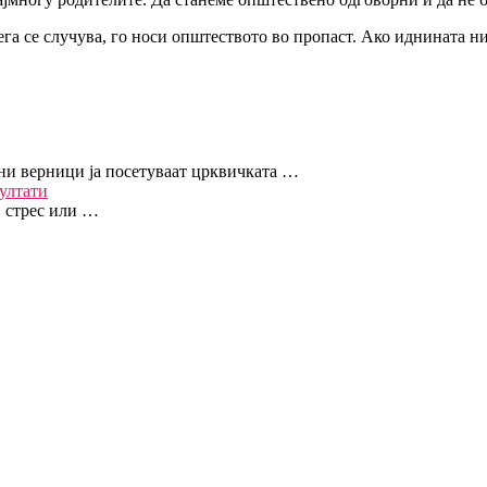
га се случува, го носи општеството во пропаст. Ако иднината н
ни верници ја посетуваат црквичката …
ултати
, стрес или …