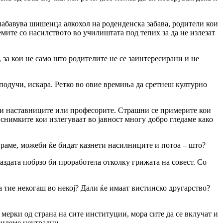
 набавува шишенца алкохол на роденденска забава, родители кои
мите со насилството во училиштата под тепих за да не излезат
за кои не само што родителите не се заинтересирани и не
 подучи, искара. Ретко во овие времиња да сретнеш културно
оли наставниците или професорите. Страшни се примерите кои
снимките кои излегуваат во јавност многу добро гледаме како
ираме, можеби ќе бидат казнети насилниците и потоа – што?
аздата побрзо би проработела отколку грижата на совест. Со
а тие некогаш во некој? Дали ќе имаат вистинско другарство?
мерки од страна на сите институции, мора сите да се вклучат и
бидеме неутрални.