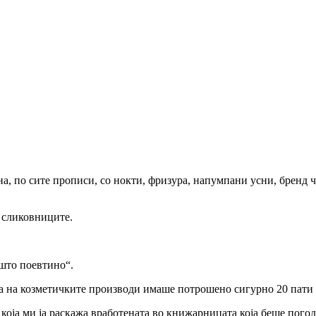
на, по сите прописи, со нокти, фризура, напумпани усни, бренд 
 сликовниците.
ешто поевтино“.
ата на козметичките производи имаше потрошено сигурно 20 пати
 која ми ја раскажа вработената во книжарницата која беше пого