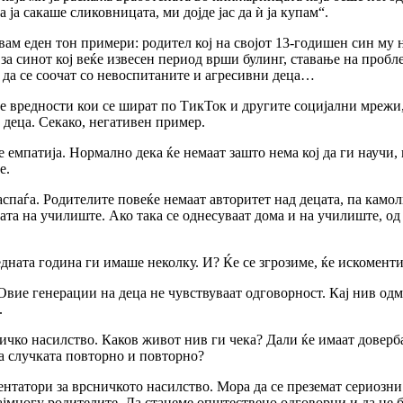
 ја сакаше сликовницата, ми дојде јас да ѝ ја купам“.
вам еден тон примери: родител кој на својот 13-годишен син му
а синот кој веќе извесен период врши булинг, ставање на пробле
о да се соочат со невоспитаните и агресивни деца…
е вредности кои се шират по ТикТок и другите социјални мрежи, 
е деца. Секако, негативен пример.
 емпатија. Нормално дека ќе немаат зашто нема кој да ги научи,
е.
аспаѓа. Родителите повеќе немаат авторитет над децата, па кам
та на училиште. Ако така се однесуваат дома и на училиште, од 
едната година ги имаше неколку. И? Ќе се згрозиме, ќе искомент
 Овие генерации на деца не чувствуваат одговорност. Кај нив одм
.
ничко насилство. Каков живот нив ги чека? Дали ќе имаат доверб
ва случката повторно и повторно?
нтатори за врсничкото насилство. Мора да се преземат сериозни 
ајмногу родителите. Да станеме општествено одговорни и да не 