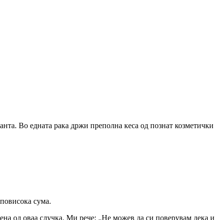
чанта. Во едната рака држи преполна кеса од познат козметички
 повисока сума.
дена од оваа случка. Ми рече: „Не можев да си поверувам дека и