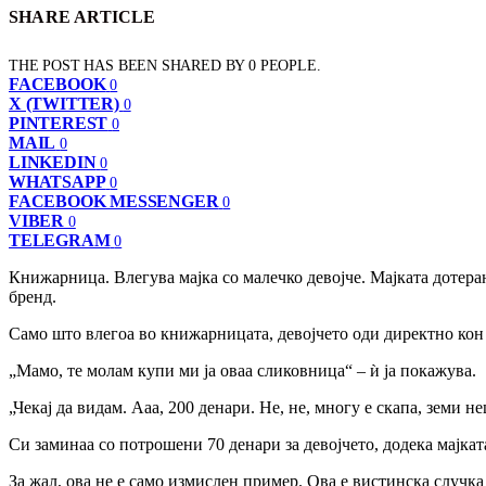
SHARE ARTICLE
THE POST HAS BEEN SHARED BY
0
PEOPLE.
FACEBOOK
0
X (TWITTER)
0
PINTEREST
0
MAIL
0
LINKEDIN
0
WHATSAPP
0
FACEBOOK MESSENGER
0
VIBER
0
TELEGRAM
0
Книжарница. Влегува мајка со малечко девојче. Мајката дотера
бренд.
Само што влегоа во книжарницата, девојчето оди директно кон
„Мамо, те молам купи ми ја оваа сликовница“ – ѝ ја покажува.
„Чекај да видам. Ааа, 200 денари. Не, не, многу е скапа, земи н
Си заминаа со потрошени 70 денари за девојчето, додека мајк
За жал, ова не е само измислен пример. Ова е вистинска случка