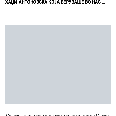
ХАЏИ-АНТОНОВСКА КОЈА ВЕРУВАШЕ ВО НАС …
Славчо Неделковски, проект координатор на Малиот