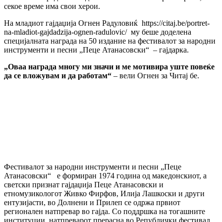
секое време има свои херои.
На младиот гајдаџија Огнен Радуловиќ https://citaj.be/portret-
na-mladiot-gajdadzija-ognen-radulovic/ му беше доделена
специјалната награда на 50 издание на фестивалот за народни
инструменти и песни „Пеце Атанасовски“ – гајдарка.
„Оваа награда многу ми значи и ме мотивира уште повеќе
да се вложувам и да работам“
– вели Огнен за Читај бе.
Фестивалот за народни инструменти и песни „Пеце
Атанасовски“ е формиран 1974 година од македонскиот, а
светски признат гајдаџија Пеце Атанасовски и
етномузикологот Живко Фирфов, Илија Лашкоски и други
ентузијасти, во Долнени и Прилеп се одржа првиот
регионален натпревар во гајда. Со поддршка на тогашните
институции, натпреварот прерасна во Републички фестивал