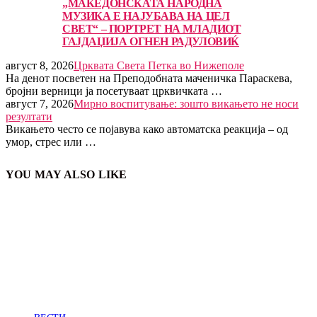
„МАКЕДОНСКАТА НАРОДНА
МУЗИКА Е НАЈУБАВА НА ЦЕЛ
СВЕТ“ – ПОРТРЕТ НА МЛАДИОТ
ГАЈДАЏИЈА ОГНЕН РАДУЛОВИЌ
август 8, 2026
Црквата Света Петка во Нижеполе
На денот посветен на Преподобната маченичка Параскева,
бројни верници ја посетуваат црквичката …
август 7, 2026
Мирно воспитување: зошто викањето не носи
резултати
Викањето често се појавува како автоматска реакција – од
умор, стрес или …
YOU MAY ALSO LIKE