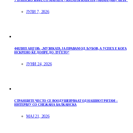
УТРИНСКО КАФЕ СО МАРИЈА – КРЕАТОРКАТА НА „МАМА (МИ) ЧИТА“
ЈУЛИ 7, 2026
ФИЛИП АНГОВ: „МУЗИКАТА ЈА ПРАВАМ ОД ЉУБОВ, А УСПЕХ Е КОГА
ИСКРЕНО ЌЕ ДОПРЕ ДО ЛУЃЕТО“
ЈУНИ 24, 2026
СТРАНЦИТЕ ЧЕСТО СЕ ВООДУШЕВУВААТ ОД НАШИОТ РИТАМ –
ИНТЕРВЈУ СО СНЕЖАНА БАЛКАНСКА
МАЈ 21, 2026