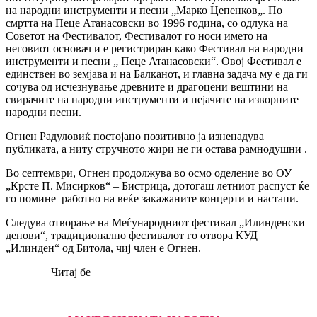
на народни инструменти и песни „Марко Цепенков„. По
смртта на Пеце Атанасовски во 1996 година, со одлука на
Советот на Фестивалот, Фестивалот го носи името на
неговиот основач и е регистриран како Фестивал на народни
инструменти и песни „ Пеце Атанасовски“. Овој Фестивал е
единствен во земјава и на Балканот, и главна задача му е да ги
сочува од исчезнување древните и драгоцени вештини на
свирачите на народни инструменти и пејачите на изворните
народни песни.
Огнен Радуловиќ постојано позитивно ја изненадува
публиката, а ниту стручното жири не ги остава рамнодушни .
Во септември, Огнен продолжува во осмо оделение во ОУ
„Крсте П. Мисирков“ – Бистрица, дотогаш летниот распуст ќе
го помине работно на веќе закажаните концерти и настапи.
Следува отворање на Меѓународниот фестивал „Илинденски
денови“, традиционално фестивалот го отвора КУД
„Илинден“ од Битола, чиј член е Огнен.
Читај бе