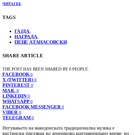
ЧИТАЈ БЕ
TAGS
ГАЈДА
,
НАГРАДА
,
ПЕЦЕ АТАНАСОВСКИ
SHARE ARTICLE
THE POST HAS BEEN SHARED BY
0
PEOPLE.
FACEBOOK
0
X (TWITTER)
0
PINTEREST
0
MAIL
0
LINKEDIN
0
WHATSAPP
0
FACEBOOK MESSENGER
0
VIBER
0
TELEGRAM
0
Негувањето на македонската традиционална музика е
вистински предзвик во денешново контаминирано време, но