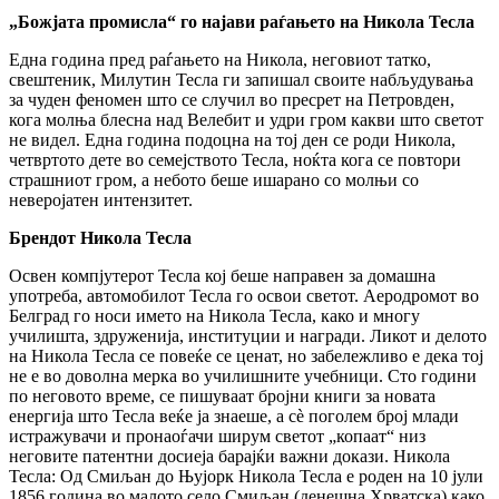
„Божјата промисла“ го најави раѓањето на Никола Тесла
Една година пред раѓањето на Никола, неговиот татко,
свештеник, Милутин Тесла ги запишал своите набљудувања
за чуден феномен што се случил во пресрет на Петровден,
кога молња блесна над Велебит и удри гром какви што светот
не видел. Една година подоцна на тој ден се роди Никола,
четвртото дете во семејството Тесла, ноќта кога се повтори
страшниот гром, а небото беше ишарано со молњи со
неверојатен интензитет.
Брендот Никола Тесла
Освен компјутерот Тесла кој беше направен за домашна
употреба, автомобилот Тесла го освои светот. Аеродромот во
Белград го носи името на Никола Тесла, како и многу
училишта, здруженија, институции и награди. Ликот и делото
на Никола Тесла се повеќе се ценат, но забележливо е дека тој
не е во доволна мерка во училишните учебници. Сто години
по неговото време, се пишуваат бројни книги за новата
енергија што Тесла веќе ја знаеше, а сè поголем број млади
истражувачи и пронаоѓачи ширум светот „копаат“ низ
неговите патентни досиеја барајќи важни докази. Никола
Тесла: Од Смиљан до Њујорк Никола Тесла е роден на 10 јули
1856 година во малото село Смиљан (денешна Хрватска) како