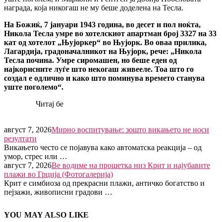
награда, која никогаш не му беше доделена на Тесла.
На Божиќ, 7 јануари 1943 година, во десет и пол ноќта,
Никола Тесла умре во хотелскиот апартман број 3327 на 33
кат од хотелот „Њујоркер“ во Њујорк. Во оваа прилика,
Лагардија, градоначалникот на Њујорк, рече: „Никола
Тесла почина. Умре сиромашен, но беше еден од
најкорисните луѓе што некогаш живееле. Тоа што го
создал е одлично и како што поминува времето станува
уште поголемо“.
Читај бе
август 7, 2026
Мирно воспитување: зошто викањето не носи
резултати
Викањето често се појавува како автоматска реакција – од
умор, стрес или …
август 7, 2026
Ве водиме на прошетка низ Крит и најубавите
плажи во Грција (Фотогалерија)
Крит е симбиоза од прекрасни плажи, античко богатство и
пејзажи, живописни градови …
YOU MAY ALSO LIKE