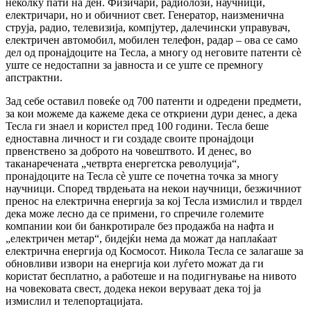
неколку пати на ден. Физичари, радиолози, научници,
електричари, но и обичниот свет. Генератор, наизменична
струја, радио, телевизија, компјутер, далечински управувач,
електричен автомобил, мобилен телефон, радар – ова се само
дел од пронајдоците на Тесла, а многу од неговите патенти сè
уште се недостапни за јавноста и се уште се премногу
апстрактни.
Зад себе оставил повеќе од 700 патенти и одредени предмети,
за кои можеме да кажеме дека се откриени дури денес, а дека
Тесла ги знаел и користел пред 100 години. Тесла беше
едноставна личност и ги создаде своите пронајдоци
првенствено за доброто на човештвото. И денес, во
таканаречената „четврта енергетска револуција“,
пронајдоците на Тесла сè уште се почетна точка за многу
научници. Според тврдењата на некои научници, безжичниот
пренос на електрична енергија за кој Тесла измислил и тврдел
дека може лесно да се примени, го спречиле големите
компании кои би банкротирале без продажба на нафта и
„електричен метар“, бидејќи нема да можат да наплаќаат
електрична енергија од Космосот. Никола Тесла се залагаше за
обновливи извори на енергија кои луѓето можат да ги
користат бесплатно, а работеше и на подигнување на нивото
на човековата свест, додека некои веруваат дека тој ја
измислил и телепортацијата.