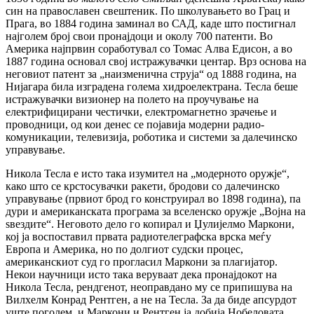
син на православен свештеник. По школувањето во Грац и
Прага, во 1884 година заминал во САД, каде што постигнал
најголем број свои пронајдоци и околу 700 патенти. Во
Америка најпрвин соработувал со Томас Алва Едисон, а во
1887 година основал свој истражувачки центар. Врз основа на
неговиот патент за „наизменична струја“ од 1888 година, на
Нијагара била изградена голема хидроелектрана. Тесла беше
истражувачки визионер на полето на проучување на
електрифицирани честички, електромагнетно зрачење и
проводници, од кои денес се појавија модерни радио-
комуникации, телевизија, роботика и системи за далечинско
управување.
Никола Тесла е исто така изумител на „модерното оружје“,
како што се крстосувачки ракети, бродови со далечинско
управување (првиот брод го конструирал во 1898 година), па
дури и американската програма за вселенско оружје „Војна на
ѕвездите“. Неговото дело го копирал и Џулијелмо Маркони,
кој ја воспоставил првата радиотелеграфска врска меѓу
Европа и Америка, но по долгиот судски процес,
американскиот суд го прогласил Маркони за плагијатор.
Некои научници исто така веруваат дека пронајдокот на
Никола Тесла, рендгенот, неоправдано му се припишува на
Вилхелм Конрад Рентген, а не на Тесла. За да биде апсурдот
уште поголем, и Маркони и Рентген ја добија Нобеловата