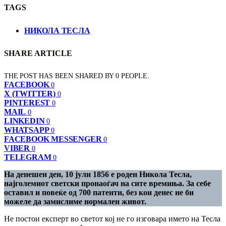
TAGS
НИКОЛА ТЕСЛА
SHARE ARTICLE
THE POST HAS BEEN SHARED BY
0
PEOPLE.
FACEBOOK
0
X (TWITTER)
0
PINTEREST
0
MAIL
0
LINKEDIN
0
WHATSAPP
0
FACEBOOK MESSENGER
0
VIBER
0
TELEGRAM
0
На денешен ден, 10 јули 1856 е роден Никола Тесла,
најголемиот светски пронаоѓач на сите времиња. За себе
оставил и повеќе од 700 патенти, без кои денес не би
можеле да замислиме нормален живот.
Не постои експерт во светот кој не го изговара името на Тесла