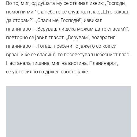
Во тој миг, од душата му се откинал извик: „Господи,
помогни ми!“ Од небото се слушнал глас: „Што сакаш
да сторам?“. „Спаси ме, Господи!“, извикал
планинарот. „Веруваш ли дека можам да те спасам?“,
повторно се јавил гласот. „Верувам“, возвратил
планинарот. „Тогаш, пресечи го јажето со кое си
врзан и ќе се спасиш“, го посоветувал небесниот глас.
Настанала тишина, миг на вистина. Планинарот,
сѐ уште силно го држел своето јаже.