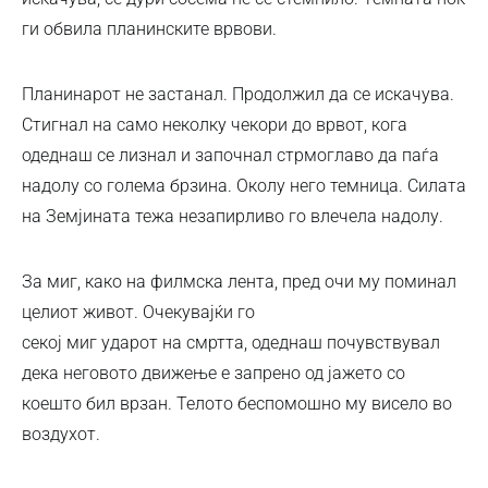
ги обвила планинските врвови.
Планинарот не застанал. Продолжил да се искачува.
Стигнал на само неколку чекори до врвот, кога
одеднаш се лизнал и започнал стрмоглаво да паѓа
надолу со голема брзина. Околу него темница. Силата
на Земјината тежа незапирливо го влечела надолу.
За миг, како на филмска лента, пред очи му поминал
целиот живот. Очекувајќи го
секој миг ударот на смртта, одеднаш почувствувал
дека неговото движење е запрено од јажето со
коешто бил врзан. Телото беспомошно му висело во
воздухот.