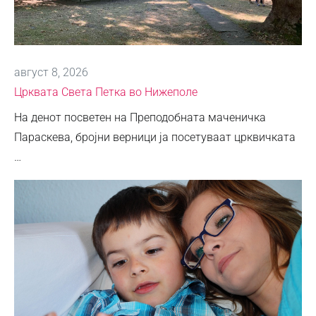
август 8, 2026
Црквата Света Петка во Нижеполе
На денот посветен на Преподобната маченичка
Параскева, бројни верници ја посетуваат црквичката
…