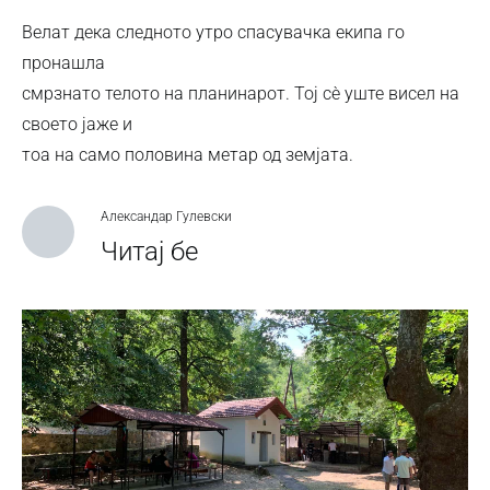
Велат дека следното утро спасувачка екипа го
пронашла
смрзнато телото на планинарот. Тој сѐ уште висел на
своето јаже и
тоа на само половина метар од земјата.
Александар Гулевски
Читај бе