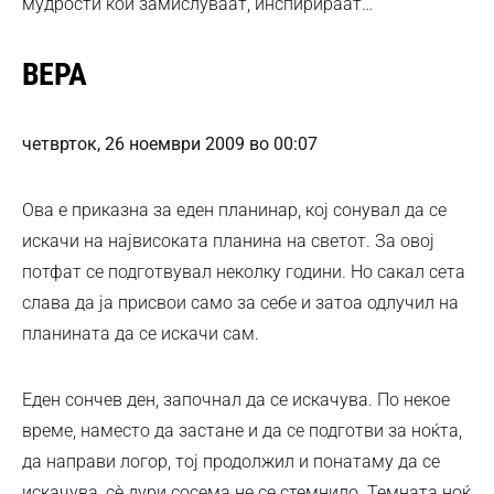
мудрости кои замислуваат, инспирираат…
ВЕРА
четврток, 26 ноември 2009 во 00:07
Ова е приказна за еден планинар, кој сонувал да се
искачи на највисоката планина на светот. За овој
потфат се подготвувал неколку години. Но сакал сета
слава да ја присвои само за себе и затоа одлучил на
планината да се искачи сам.
Еден сончев ден, започнал да се искачува. По некое
време, наместо да застане и да се подготви за ноќта,
да направи логор, тој продолжил и понатаму да се
искачува, сѐ дури сосема не се стемнило. Темната ноќ