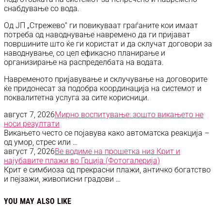
снабдување со вода.
Од ЈП „Стрежево“ ги повикуваат граѓаните кои имаат
потреба од наводнување навремено да ги пријават
површините што ќе ги користат и да склучат договори за
наводнување, со цел ефикасно планирање и
организирање на распределбата на водата.
Навременото пријавување и склучување на договорите
ќе придонесат за подобра координација на системот и
поквалитетна услуга за сите корисници.
август 7, 2026
Мирно воспитување: зошто викањето не
носи резултати
Викањето често се појавува како автоматска реакција –
од умор, стрес или …
август 7, 2026
Ве водиме на прошетка низ Крит и
најубавите плажи во Грција (Фотогалерија)
Крит е симбиоза од прекрасни плажи, античко богатство
и пејзажи, живописни градови …
YOU MAY ALSO LIKE