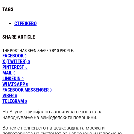
TAGS
СТРЕЖЕВО
SHARE ARTICLE
THE POST HAS BEEN SHARED BY
0
PEOPLE.
FACEBOOK
0
X (TWITTER)
0
PINTEREST
0
MAIL
0
LINKEDIN
0
WHATSAPP
0
FACEBOOK MESSENGER
0
VIBER
0
TELEGRAM
0
На 8 јуни официјално започнува сезоната за
наводнување на земјоделските површини.
Во тек е полнењето на цевководната мрежа и
подготовката на системот за непречено и навремено