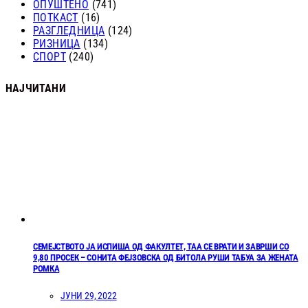
ОПУШТЕНО
(741)
ПОТКАСТ
(16)
РАЗГЛЕДНИЦА
(124)
РИЗНИЦА
(134)
СПОРТ
(240)
НАЈЧИТАНИ
СЕМЕЈСТВОТО ЈА ИСПИША ОД ФАКУЛТЕТ, ТАА СЕ ВРАТИ И ЗАВРШИ СО
9,80 ПРОСЕК – СОНИТА ФЕЈЗОВСКА ОД БИТОЛА РУШИ ТАБУА ЗА ЖЕНАТА
РОМКА
ЈУНИ 29, 2022