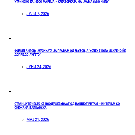
УТРИНСКО КАФЕ СО МАРИЈА – КРЕАТОРКАТА НА „МАМА (МИ) ЧИТА“
ЈУЛИ 7, 2026
ФИЛИП АНГОВ: „МУЗИКАТА ЈА ПРАВАМ ОД ЉУБОВ, А УСПЕХ Е КОГА ИСКРЕНО ЌЕ
ДОПРЕ ДО ЛУЃЕТО“
ЈУНИ 24, 2026
СТРАНЦИТЕ ЧЕСТО СЕ ВООДУШЕВУВААТ ОД НАШИОТ РИТАМ – ИНТЕРВЈУ СО
СНЕЖАНА БАЛКАНСКА
МАЈ 21, 2026