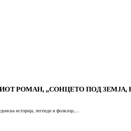
Т РОМАН, „СОНЦЕТО ПОД ЗЕМЈА, К
едонска историја, легенди и фолклор,…