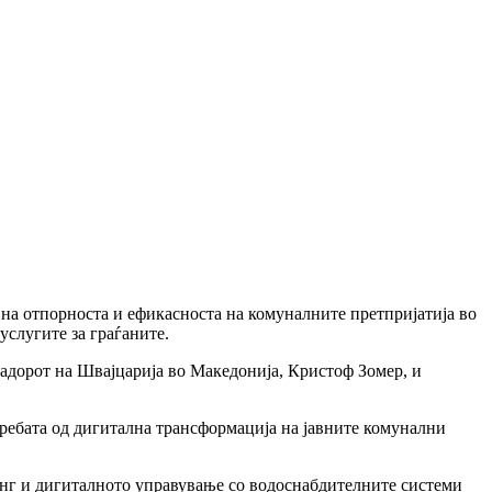
 на отпорноста и ефикасноста на комуналните претпријатија во
слугите за граѓаните.
адорот на Швајцарија во Македонија, Кристоф Зомер, и
требата од дигитална трансформација на јавните комунални
инг и дигиталното управување со водоснабдителните системи