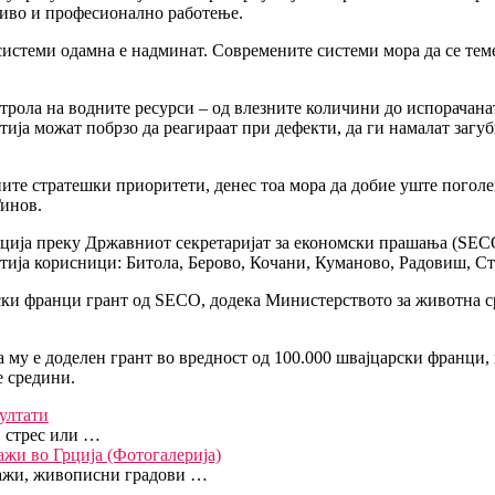
ливо и професионално работење.
стеми одамна е надминат. Современите системи мора да се темел
трола на водните ресурси – од влезните количини до испорачан
ија можат побрзо да реагираат при дефекти, да ги намалат загуб
ите стратешки приоритети, денес тоа мора да добие уште погол
Гинов.
ција преку Државниот секретаријат за економски прашања (SEC
ија корисници: Битола, Берово, Кочани, Куманово, Радовиш, С
рски франци грант од SECO, додека Министерството за животна 
 му е доделен грант во вредност од 100.000 швајцарски франци,
е средини.
ултати
, стрес или …
ажи во Грција (Фотогалерија)
јзажи, живописни градови …