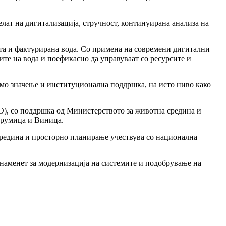
ат на дигитализација, стручност, континуирана анализа на
ата и фактурирана вода. Со примена на современи дигитални
ите на вода и поефикасно да управуваат со ресурсите и
емо значење и институционална поддршка, на исто ниво како
O), со поддршка од Министерството за животна средина и
трумица и Виница.
средина и просторно планирање учествува со национална
 наменет за модернизација на системите и подобрување на