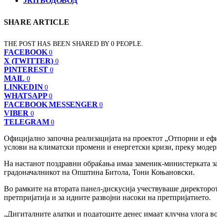
ЈКП ВОДОВОД
SHARE ARTICLE
THE POST HAS BEEN SHARED BY
0
PEOPLE.
FACEBOOK
0
X (TWITTER)
0
PINTEREST
0
MAIL
0
LINKEDIN
0
WHATSAPP
0
FACEBOOK MESSENGER
0
VIBER
0
TELEGRAM
0
Официјално започна реализацијата на проектот „Отпорни и ефи
услови на климатски промени и енергетски кризи, преку модер
На настанот поздравни обраќања имаа заменик-министерката з
градоначалникот на Општина Битола, Тони Коњановски.
Во рамките на втората панел-дискусија учествуваше директорот
претпријатија и за идните развојни насоки на претпријатието.
„Дигиталните алатки и податоците денес имаат клучна улога в