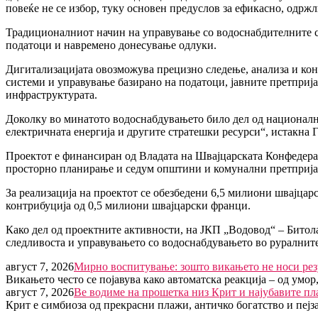
повеќе не се избор, туку основен предуслов за ефикасно, одрж
Традиционалниот начин на управување со водоснабдителните си
податоци и навремено донесување одлуки.
Дигитализацијата овозможува прецизно следење, анализа и кон
системи и управување базирано на податоци, јавните претпријат
инфраструктурата.
Доколку во минатото водоснабдувањето било дел од националн
електричната енергија и другите стратешки ресурси“, истакна 
Проектот е финансиран од Владата на Швајцарската Конфедера
просторно планирање и седум општини и комунални претпријат
За реализација на проектот се обезбедени 6,5 милиони швајца
контрибуција од 0,5 милиони швајцарски франци.
Како дел од проектните активности, на ЈКП „Водовод“ – Битола
следливоста и управувањето со водоснабдувањето во руралнит
август 7, 2026
Мирно воспитување: зошто викањето не носи рез
Викањето често се појавува како автоматска реакција – од умор
август 7, 2026
Ве водиме на прошетка низ Крит и најубавите пл
Крит е симбиоза од прекрасни плажи, античко богатство и пе