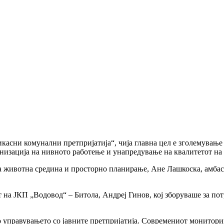
касни комунални претпријатија“, чија главна цел е зголемување
низација на нивното работење и унапредување на квалитетот на у
а животна средина и просторно планирање, Ане Лашкоска, амбас
 на ЈКП „Водовод“ – Битола, Андреј Гинов, кој зборуваше за по
о управувањето со јавните претпријатија. Современиот монитор