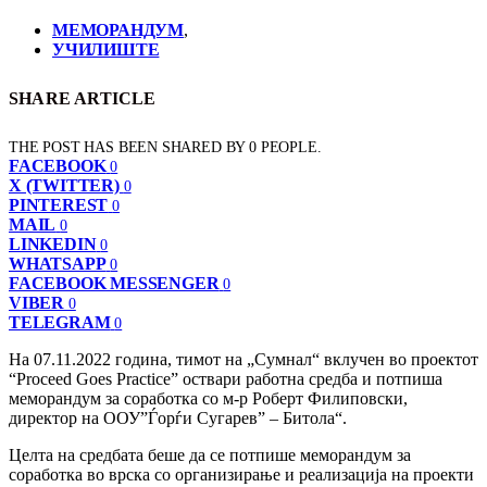
МЕМОРАНДУМ
,
УЧИЛИШТЕ
SHARE ARTICLE
THE POST HAS BEEN SHARED BY
0
PEOPLE.
FACEBOOK
0
X (TWITTER)
0
PINTEREST
0
MAIL
0
LINKEDIN
0
WHATSAPP
0
FACEBOOK MESSENGER
0
VIBER
0
TELEGRAM
0
На 07.11.2022 година, тимот на „Сумнал“ вклучен во проектот
“Proceed Goes Practice” оствари работна средба и потпиша
меморандум за
соработка со м-р Роберт Филиповски,
директор на ООУ”Ѓорѓи Сугарев” – Битола“.
Целта на средбата беше да се потпише меморандум за
соработка во врска со организирање и реализација на проекти