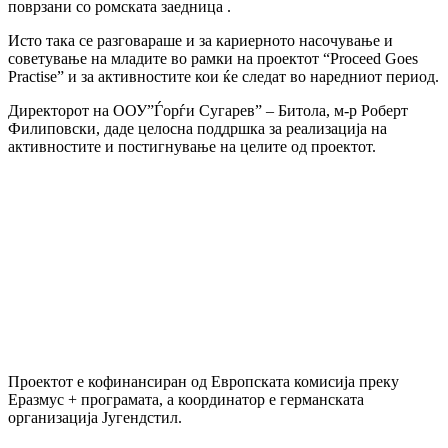
поврзани со ромската заедница .
Исто така се разговараше и за кариерното насочување и
советување на младите во рамки на проектот “Proceed Goes
Practise” и за активностите кои ќе следат во наредниот период.
Директорот на ООУ”Ѓорѓи Сугарев” – Битола, м-р Роберт
Филиповски, даде целосна поддршка за реализација на
активностите и постигнување на целите од проектот.
Проектот е кофинансиран од Европската комисија преку
Еразмус + програмата, а координатор е германската
организација Југендстил.