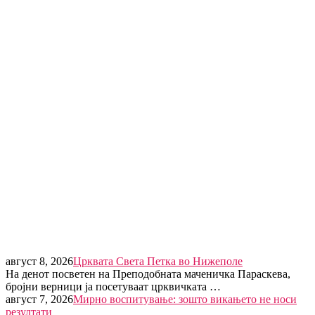
август 8, 2026
Црквата Света Петка во Нижеполе
На денот посветен на Преподобната маченичка Параскева,
бројни верници ја посетуваат црквичката …
август 7, 2026
Мирно воспитување: зошто викањето не носи
резултати