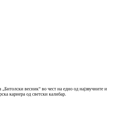
 „Битолски весник“ во чест на едно од најзвучните и
ска кариера од светски калибар.