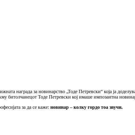
ната награда за новинарство „Тоде Петревски“ која ја доделува
кму битолчанецот Тоде Петревски кој имаше импозантна новинар
офесијата за да се каже:
новинар – колку гордо тоа звучи.