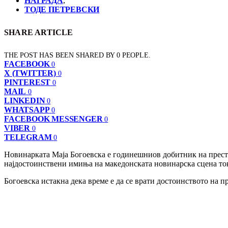
НАГРАДА
,
ТОДЕ ПЕТРЕВСКИ
SHARE ARTICLE
THE POST HAS BEEN SHARED BY
0
PEOPLE.
FACEBOOK
0
X (TWITTER)
0
PINTEREST
0
MAIL
0
LINKEDIN
0
WHATSAPP
0
FACEBOOK MESSENGER
0
VIBER
0
TELEGRAM
0
Новинарката Маја Богоевска е годинешниов добитник на престиж
најдостоинствени имиња на македонската новинарска сцена то
Богоевска истакна дека време е да се врати достоинството на пр