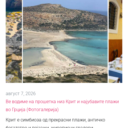
август 7, 2026
Ве водиме на прошетка низ Крит и најубавите плажи
во Грција (Фотогалерија)
Крит е симбиоза од прекрасни плажи, античко
богатство и пејзажи, живописни градови …