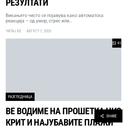
РЕЗУЛТАТИ
Викањето често се појавува како автоматска
реакција – од умор, стрес или…
ЧИТАЈ БЕ
АВГУСТ 7, 2026
91
РАЗГЛЕДНИЦА
ВЕ ВОДИМЕ НА ПРОШЕТКА НИЗ
SHARE
КРИТ И НАЈУБАВИТЕ ПЛАЖИ