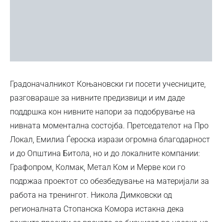
Градоначалникот Коњановски ги посети учесниците,
разговараше за нивните предизвици и им даде
поддршка кон нивните напори за подобрување на
нивната моментална состојба. Претседателот на Про
Локал, Емилиа Ѓероска изрази огромна благодарност
и до Општина Битола, но и до локалните компании:
Графопром, Колмак, Метал Ком и Мерве кои го
подржаа проектот со обезбедување на материјали за
работа на тренингот. Никола Димковски од
регионалната Стопанска Комора истакна дека