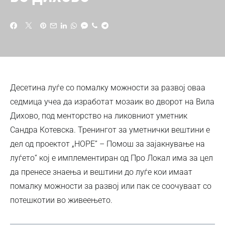
Десетина луѓе со помалку можности за развој оваа
седмица учеа да изработат мозаик во дворот на Вила
Дихово, под менторство на ликовниот уметник
Сандра Котевска. Тренингот за уметнички вештини е
дел од проектот „HOPE” – Помош за зајакнување на
луѓето“ кој е имплементиран од Про Локал има за цел
да пренесе знаења и вештини до луѓе кои имаат
помалку можности за развој или пак се соочуваат со
потешкотии во живеењето.