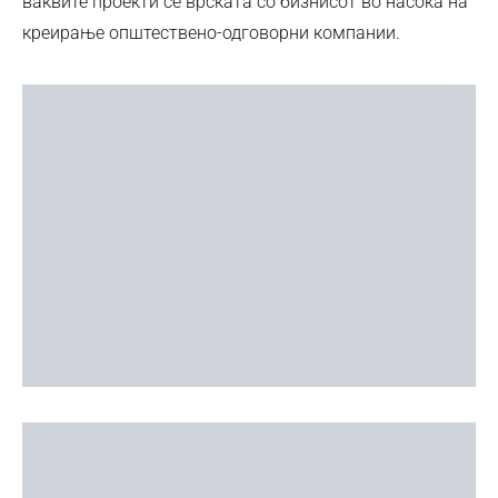
ваквите проекти се врската со бизнисот во насока на
креирање општествено-одговорни компании.