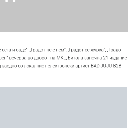
сега и овде“, „Градот не е нем“, „Градот се журка“, „Градот
ворен“ вечерва во дворот на МКЦ Битола започна 21 издание
д заедно со локалниот електронски артист BAD JUJU B2B