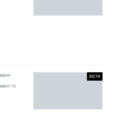
ридон
ВЕСТИ
ивот го