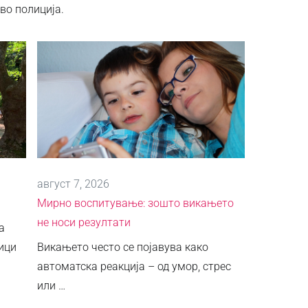
во полиција.
август 7, 2026
Мирно воспитување: зошто викањето
не носи резултати
а
ици
Викањето често се појавува како
автоматска реакција – од умор, стрес
или …