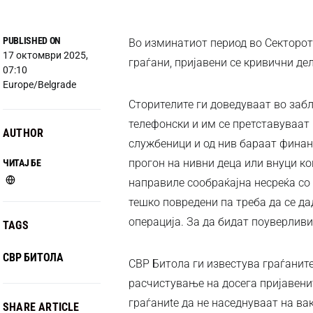
PUBLISHED ON
Во изминатиот период во Секторот
17 октомври 2025,
граѓани, пријавени се кривични де
07:10
Europe/Belgrade
Сторителите ги доведуваат во забл
телефонски и им се претставуваат 
AUTHOR
службеници и од нив бараат финан
прогон на нивни деца или внуци ко
ЧИТАЈ БЕ
направиле сообраќајна несреќа со 
тешко повредени па треба да се да
операција. За да бидат поуверливи
TAGS
СВР БИТОЛА
СВР Битола ги известува граѓаните
расчистување на досега пријавенит
граѓаниte да не наседнуваат на ва
SHARE ARTICLE