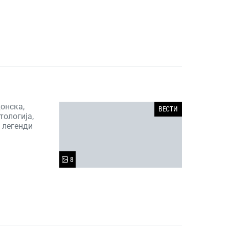
онска,
ВЕСТИ
тологија,
 легенди
8