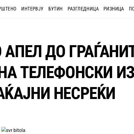
УШТЕНО
ИНТЕРВЈУ
БУТИН
РАЗГЛЕДНИЦА
РИЗНИЦА
П
 АПЕЛ ДО ГРАЃАНИТ
НА ТЕЛЕФОНСКИ И
АЌАЈНИ НЕСРЕЌИ