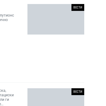
ВЕСТИ
лутионс
лично
ска,
ВЕСТИ
итациски
ли ги
е…