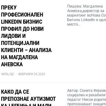
Пишува: Магдалена
ПРЕКУ
Аневска,директор за
ПРОФЕСИОНАЛЕН
маркетинг воНова Со
Битола LinkedIn е од
LINKEDIN БИЗНИС
место…
ПРОФИЛ ДО НОВИ
ЛИДОВИ И
ПОТЕНЦИЈАЛНИ
КЛИЕНТИ – АНАЛИЗА
НА МАГДАЛЕНА
АНЕВСКА
ЧИТАЈ БЕ
ФЕВРУАРИ 25, 2023
Автор: Сонита Фејзов
КАКО ДА СЕ
социјален и рехабил
ПРЕПОЗНАЕ АУТИЗМОТ
педагог Некои родите
препознаваат знацит
КАЈ БЕБИЊА И МАЛИ