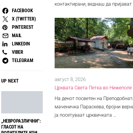
контактирани, веднаш да пријават 
FACEBOOK
X (TWITTER)
PINTEREST
MAIL
LINKEDIN
VIBER
TELEGRAM
август 8, 2026
UP NEXT
Црквата Света Петка во Нижеполе
На денот посветен на Преподобнат
маченичка Параскева, бројни верн
ја посетуваат црквичката …
„НЕВРОРАЗЛИЧНИ“:
ГЛАСОТ НА
РОДИТЕЛИТЕ КОИ