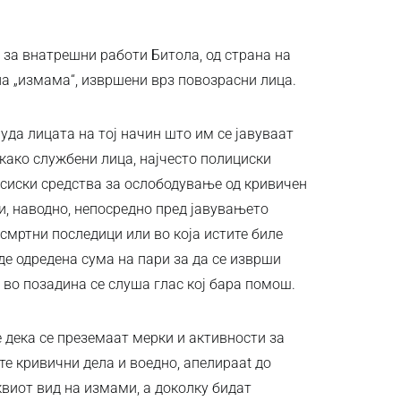
 за внатрешни работи Битола, од страна на
ла „измама“, извршени врз повозрасни лица.
уда лицата на тој начин што им се јавуваат
како службени лица, најчесто полициски
сиски средства за ослободување од кривичен
и, наводно, непосредно пред јавувањето
смртни последици или во која истите биле
де одредена сума на пари за да се изврши
 во позадина се слуша глас кој бара помош.
 дека се преземаат мерки и активности за
е кривични дела и воедно, апелираat до
квиот вид на измами, а доколку бидат