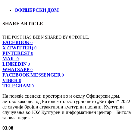
ОФИЦЕРСКИ ДОМ
SHARE ARTICLE
THE POST HAS BEEN SHARED BY
0
PEOPLE.
FACEBOOK
0
X (TWITTER)
0
PINTEREST
0
MAIL
0
LINKEDIN
0
WHATSAPP
0
FACEBOOK MESSENGER
0
VIBER
0
TELEGRAM
0
На повеќе сценски простори во и околу Офицерски дом,
летово како дел од Битолското културно лето „Бит фест“ 2022
се случија бројни атрактивни културни настани. Културни
случувања во ЈОУ Културен и информативен центар – Битола
за оваа недела:
03.08