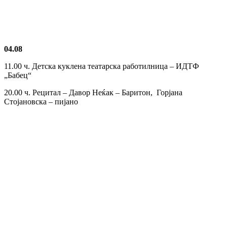
04.08
11.00 ч. Детска куклена театарска работилница – ИДТФ
„Бабец“
20.00 ч. Рецитал – Давор Неќак – Баритон, Горјана
Стојановска – пијано