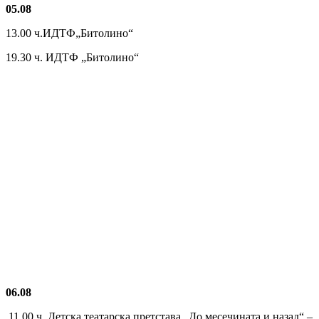
05.08
13.00 ч.ИДТФ„Битолино“
19.30 ч. ИДТФ „Битолино“
06.08
11.00 ч. Детска театарска претстава „До месечината и назад“ –