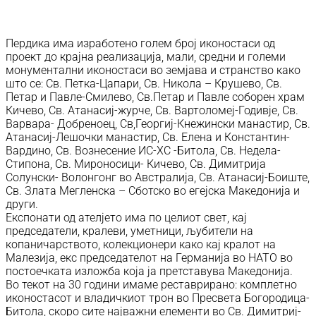
Пердика има изработено голем број иконостаси од
проект до крајна реализација, мали, средни и големи
монументални иконостаси во земјава и странство како
што се: Св. Петка-Цапари, Св. Никола – Крушево, Св.
Петар и Павле-Смилево, Св.Петар и Павле соборен храм
Кичево, Св. Атанасиј-журче, Св. Вартоломеј-Годивје, Св.
Варвара- Добреноец, Св,Георгиј-Кнежински манастир, Св.
Атанасиј-Лешочки манастир, Св. Елена и Константин-
Вардино, Св. Вознесение ИС-ХС -Битола, Св. Недела-
Стипона, Св. Мироносици- Кичево, Св. Димитрија
Солунски- Волонгонг во Австралија, Св. Атанасиј-Боиште,
Св. Злата Мегленска – Сботско во егејска Македонија и
други.
Експонати од ателјето има по целиот свет, кај
председатели, кралеви, уметници, љубители на
копаничарството, колекционери како кај кралот на
Малезија, екс председателот на Германија во НАТО во
постоечката изложба која ја претставува Македонија.
Во текот на 30 години имаме реставрирано: комплетно
иконостасот и владичкиот трон во Пресвета Богородица-
Битола, скоро сите најважни елементи во Св. Димитриј-