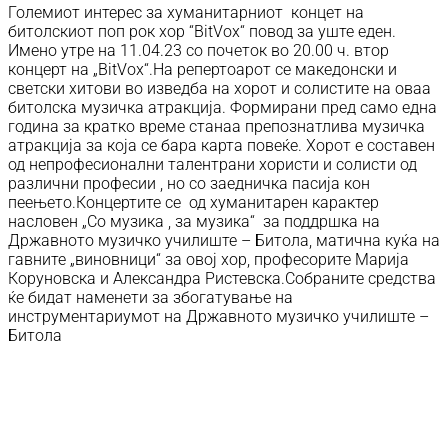
Големиот интерес за хуманитарниот концет на
битолскиот поп рок хор “BitVox“ повод за уште еден.
Имено утре на 11.04.23 со почеток во 20.00 ч. втор
концерт на „BitVox“.На репертоарот се македонски и
светски хитови во изведба на хорот и солистите на оваа
битолска музичка атракција. Формирани пред само една
година за кратко време станаа препознатлива музичка
атракција за која се бара карта повеќе. Хорот е составен
од непрофесионални талентрани хористи и солисти од
различни професии , но со заедничка пасија кон
пеењето.Концертите се од хуманитарен карактер
насловен „Со музика , за музика“ за поддршка на
Државното музичко училиште – Битола, матична куќа на
гавните „виновници“ за овој хор, професорите Марија
Коруновска и Александра Ристевска.Собраните средства
ќе бидат наменети за збогатување на
инструментариумот на Државното музичко училиште –
Битола