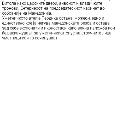
Битола како царските двери, анвонот и владичките
тронови. Ентериерот на председатескиот кабинет во
собраније на Македонија.
Уметничкото ателје Пердика остана, можеби, едно и
единствено кое ја негува македонската резба и остава
зад себе експонати и иконостаси како вечна изложба кои
ќе раскажуваат за уметничкиот опус на стручните лица,
уметници кои го сочинуваат .