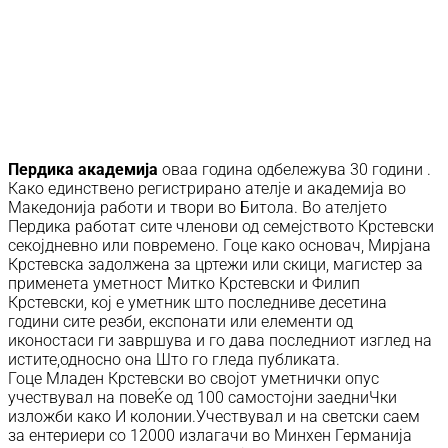
Пердика академија
оваа година одбележува 30 години .
Како единствено регистрирано ателје и академија во
Македонија работи и твори во Битола. Во ателјето
Пердика работат сите членови од семејството Крстевски
секојдневно или повремено. Гоце како основач, Мирјана
Крстевска задолжена за цртежи или скици, магистер за
применета уметност Митко Крстевски и Филип
Крстевски, кој е уметник што последниве десетина
години сите резби, експонати или елементи од
иконостаси ги завршува и го дава последниот изглед на
истите,односно она Што го гледа публиката.
Гоце Младен Крстевски во својот уметнички опус
учествувал на повеЌе од 100 самостојни заедниЧки
изложби како И колонии.Учествувал и на светски саем
за ентериери со 12000 излагачи во Минхен Германија