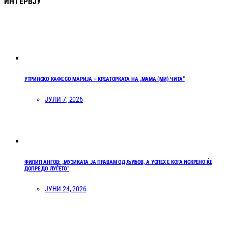
ИНТЕРВЈУ
УТРИНСКО КАФЕ СО МАРИЈА – КРЕАТОРКАТА НА „МАМА (МИ) ЧИТА“
ЈУЛИ 7, 2026
ФИЛИП АНГОВ: „МУЗИКАТА ЈА ПРАВАМ ОД ЉУБОВ, А УСПЕХ Е КОГА ИСКРЕНО ЌЕ
ДОПРЕ ДО ЛУЃЕТО“
ЈУНИ 24, 2026