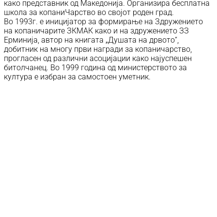
како представник од Македонија. Организира бесплатна
школа за копаниЧарство во својот роден град.
Во 1993г. е иницијатор за формирање на Здружението
на копаничарите ЗКМАК како и на здружението ЗЗ
Ерминија, автор на книгата „Душата на дрвото“,
добитник на многу први награди за копаничарство,
прогласен од различни асоцијации како најуспешен
битолчанец. Во 1999 година од министерството за
култура е избран за самостоен уметник.