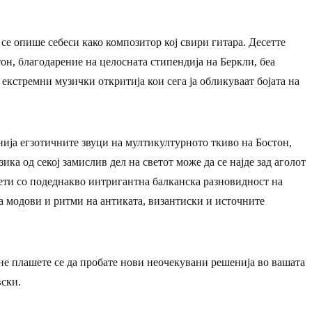
се опише себеси како композитор кој свири гитара. Десетте
н, благодарение на целосната стипендија на Беркли, беа
екстремни музички откритија кои сега ја обликуваат бојата на
ија егзотичните звуци на мултикултурното ткиво на Бостон,
ика од секој замислив дел на светот може да се најде зад аголот
нети со подеднакво интригантна балканска разновидност на
а модови и ритми на антиката, византиски и источните
 не плашете се да пробате нови неочекувани решенија во вашата
вски.