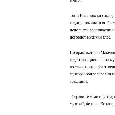
е мир“.
Тони Китановски сака да 
години поминати во Босто
исполнети со уникатни и 
неговиот музички глас.
По враќањето во Македон
каде традиционалната муз
во секое време, беа заме
музички бои засновани н
традиции.
„Стравот е само илузија,
музика“, ќе каже Китано