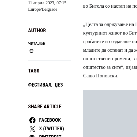
11 април 2023, 07:15
во Битола со настап на п
Europe/Belgrade
„Целта за одржување на 
AUTHOR
културниот живот во Бит
граѓаните и создавање п
ЧИТАЈ БЕ
младите да останат и да 
општествени промени, за
општество за сите“, изја
TAGS
Сашо Поповски.
ФЕСТИВАЛ
ЏЕЗ
,
SHARE ARTICLE
FACEBOOK
X (TWITTER)