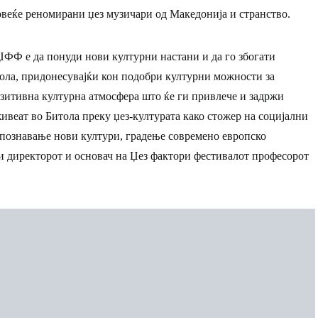
овеќе реномирани џез музичари од Македонија и странство.
ЏФФ е да понуди нови културни настани и да го збогати
ола, придонесувајќи кон подобри културни можности за
озитивна културна атмосфера што ќе ги привлече и задржи
живеат во Битола преку џез-културата како стожер на социјални
познавање нови култури, градење современо европско
ви директорот и основач на Џез фактори фестивалот професорот