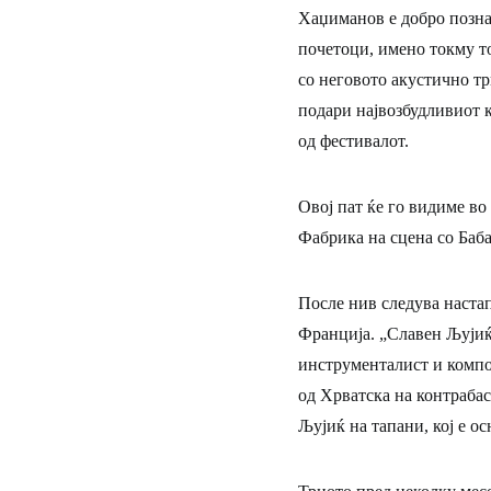
Хаџиманов е добро познат
почетоци, имено токму то
со неговото акустично тр
подари највозбудливиот 
од фестивалот.
Овој пат ќе го видиме во
Фабрика на сцена со Баб
После нив следува наста
Франција. „Славен Љујиќ
инструменталист и компо
од Хрватска на контрабас
Љујиќ на тапани, кој е ос