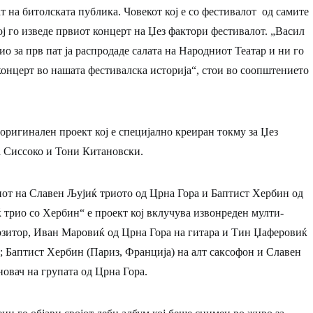
 на битолската публика. Човекот кој е со фестивалот од самите
ј го изведе првиот концерт на Џез фактори фестивалот. „Васил
ио за прв пат ја распродаде салата на Народниот Театар и ни го
концерт во нашата фестивалска историја“, стои во соопштението
 оригинален проект кој е специјално креиран токму за Џез
а Сиссоко и Тони Китановски.
пот на Славен Љујиќ триото од Црна Гора и Баптист Хербин од
 трио со Хербин“ е проект кој вклучува извонреден мулти-
зитор, Иван Маровиќ од Црна Гора на гитара и Тин Џаферовиќ
; Баптист Хербин (Париз, Франција) на алт саксофон и Славен
новач на групата од Црна Гора.