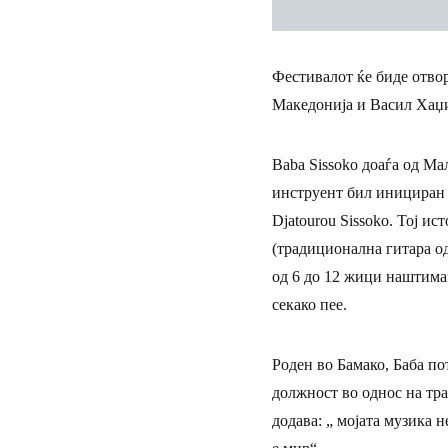
Фестивалот ќе биде отво
Македонија и Васил Хаџи
Baba Sissoko доаѓа од Ма
инструент бил инициран о
Djatourou Sissoko. Тој и
(традиционална гитара о
од 6 до 12 жици наштиман
секако пее.
Роден во Бамако, Баба по
должност во однос на тра
додава: „ мојата музика 