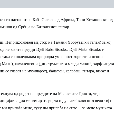
рен со настапот на Баба Сисоко од Африка, Тони Китановски од
манов од Србија во Битолскиот театар.
ли. Неприкосновен мајстор на Тамани (зборувачки тапан) за кој
д неговите предци Djeli Baba Sissoko, Djeli Maka Sissoko и
сто така со подеднаква природна умешност користи и нгони
д Мали), камаленгони („инструмент за млади мажи“, харфа-лаута
и со гласот на музичарот), балафон, калабаш, гитара, висат и
текнува од родот на предците на Малиските Гриоти, чија
дицијата е „да се помират срцата и душите“ како што вели тој и
не ми припаѓа мене, туку им припаѓа на сите …за мене музиката