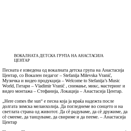
ВОКАЛНАТА ДЕТСКА ГРУПА НА АНАСТАСИЈА
ЦЕНТАР
Песната е изведена од вокалната детска група на Анастасија
Центар, со Вокален педагог – Stefanija Milevska Vranić,
Музичка и видео продукција – Welcome to Stefanija’s Music
World, Гитари – Vladimir Vranić , снимање, микс, мастеринг и
видео монтажа – Стефанија, Локација – Анастасија Центар.
„Here comes the sun“ e песна која ја враќа надежта после
долгата зимска меланхолија. Да погледнеме во сонцето и на
светлата страна од животот. Да сѐ радуваме, да сѐ дружиме, да
сѐ смееме, да танцуваме, да свириме и да пееме. – Анастасија
Центар