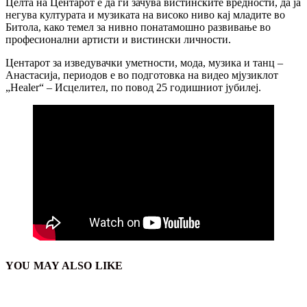
Целта на Центарот е да ги зачува вистинските вредности, да ја
негува културата и музиката на високо ниво кај младите во
Битола, како темел за нивно понатамошно развивање во
професионални артисти и вистински личности.
Центарот за изведувачки уметности, мода, музика и танц –
Анастасија, периодов е во подготовка на видео мјузиклот
„Healer“ – Исцелител, по повод 25 годишниот јубилеј.
YOU MAY ALSO LIKE