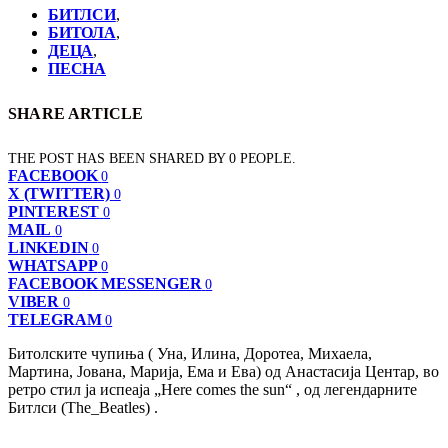
БИТЛСИ
,
БИТОЛА
,
ДЕЦА
,
ПЕСНА
SHARE ARTICLE
THE POST HAS BEEN SHARED BY
0
PEOPLE.
FACEBOOK
0
X (TWITTER)
0
PINTEREST
0
MAIL
0
LINKEDIN
0
WHATSAPP
0
FACEBOOK MESSENGER
0
VIBER
0
TELEGRAM
0
Битолските чупиња ( Уна, Илина, Доротеа, Михаела,
Мартина, Јована, Марија, Ема и Ева) од Анастасија Центар, во
ретро стил ја испеаја „Here comes the sun“ , од легендарните
Битлси (The_Beatles) .