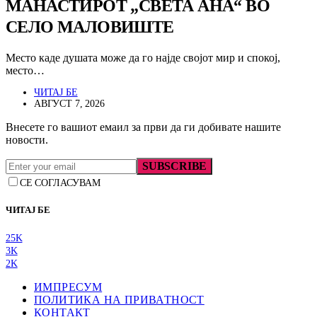
МАНАСТИРОТ „СВЕТА АНА“ ВО
СЕЛО МАЛОВИШТЕ
Место каде душата може да го најде својот мир и спокој,
место…
ЧИТАЈ БЕ
АВГУСТ 7, 2026
Внесете го вашиот емаил за први да ги добивате нашите
новости.
SUBSCRIBE
СЕ СОГЛАСУВАМ
ЧИТАЈ БЕ
25K
3K
2K
ИМПРЕСУМ
ПОЛИТИКА НА ПРИВАТНОСТ
КОНТАКТ