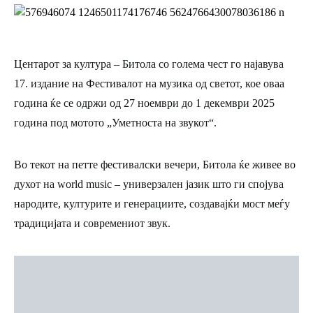
Центарот за култура – Битола со голема чест го најавува
17. издание на Фестивалот на музика од светот, кое оваа
година ќе се одржи од 27 ноември до 1 декември 2025
година под мотото „Уметноста на звукот“.
Во текот на петте фестивалски вечери, Битола ќе живее во
духот на world music – универзален јазик што ги спојува
народите, културите и генерациите, создавајќи мост меѓу
традицијата и современиот звук.