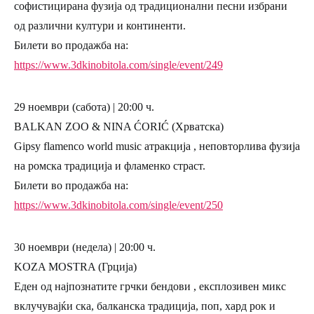
софистицирана фузија од традиционални песни избрани
од различни култури и континенти.
Билети во продажба на:
https://www.3dkinobitola.com/single/event/249
29 ноември (сабота) | 20:00 ч.
BALKAN ZOO & NINA ĆORIĆ (Хрватска)
Gipsy flamenco world music атракција , неповторлива фузија
на ромска традиција и фламенко страст.
Билети во продажба на:
https://www.3dkinobitola.com/single/event/250
30 ноември (недела) | 20:00 ч.
KOZA MOSTRA (Грција)
Еден од најпознатите грчки бендови , експлозивен микс
вклучувајќи ска, балканска традиција, поп, хард рок и