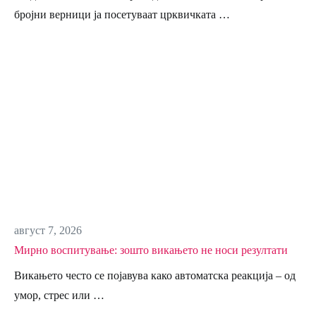
бројни верници ја посетуваат црквичката …
август 7, 2026
Мирно воспитување: зошто викањето не носи резултати
Викањето често се појавува како автоматска реакција – од
умор, стрес или …