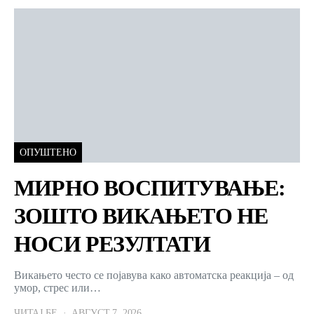
ОПУШТЕНО
МИРНО ВОСПИТУВАЊЕ:
ЗОШТО ВИКАЊЕТО НЕ
НОСИ РЕЗУЛТАТИ
Викањето често се појавува како автоматска реакција – од
умор, стрес или…
ЧИТАЈ БЕ
АВГУСТ 7, 2026