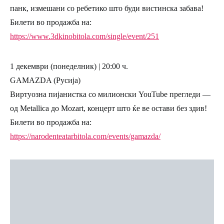
панк, измешани со ребетико што буди вистинска забава!
Билети во продажба на:
https://www.3dkinobitola.com/single/event/251
1 декември (понеделник) | 20:00 ч.
GAMAZDA (Русија)
Виртуозна пијанистка со милионски YouTube прегледи —
од Metallica до Mozart, концерт што ќе ве остави без здив!
Билети во продажба на:
https://narodenteatarbitola.com/events/gamazda/