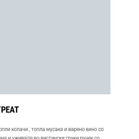
ГРЕАТ
пли колачи , топла мусака и варено вино со
рна и уживајте во вистински грчки ручек со