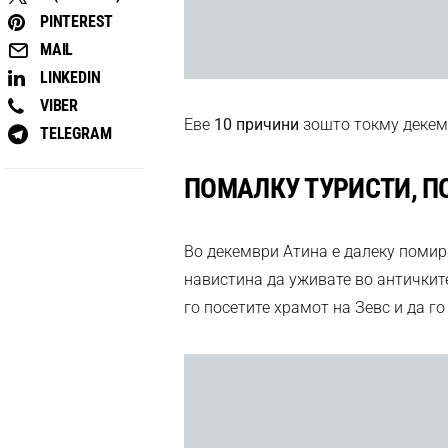
PINTEREST
MAIL
LINKEDIN
VIBER
Еве
10 причини
зошто токму декемв
TELEGRAM
ПОМАЛКУ ТУРИСТИ, П
Во декември Атина е далеку помирн
навистина да уживате во античките
го посетите храмот на Зевс и да г