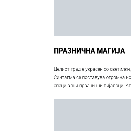
ПРАЗНИЧНА МАГИЈА
Целиот град е украсен со светилки
Синтагма се поставува огромна н
специјални празнични пијалоци. Ат