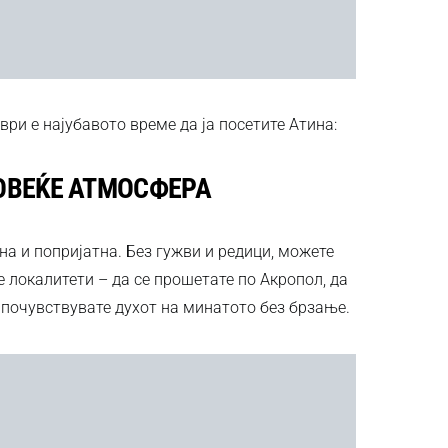
ри е најубавото време да ја посетите Атина:
ОВЕЌЕ АТМОСФЕРА
а и попријатна. Без гужви и редици, можете
 локалитети – да се прошетате по Акропол, да
о почувствувате духот на минатото без брзање.