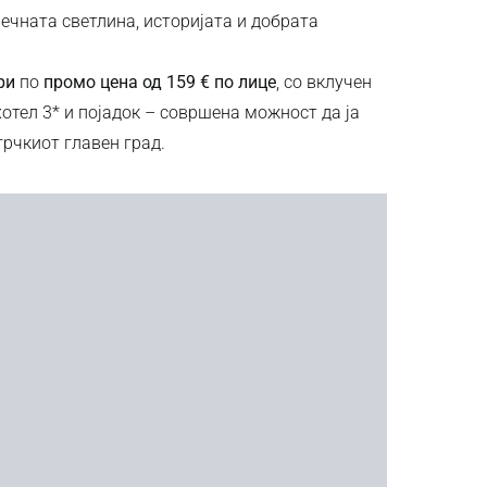
 вечната светлина, историјата и добрата
ри
по
промо цена од 159 € по лице
, со вклучен
отел 3* и појадок – совршена можност да ја
рчкиот главен град.