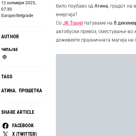
12 ноември 2025,
било поубаво од
Атина
, градот на
07:30
енергија?
Europe/Belgrade
Со
JK Travel
патуваме на
8 декемв
автобуски превоз, сместување во х
AUTHOR
доживеете празничната магија на г
ЧИТАЈ БЕ
TAGS
АТИНА
ПРОШЕТКА
,
SHARE ARTICLE
FACEBOOK
X (TWITTER)