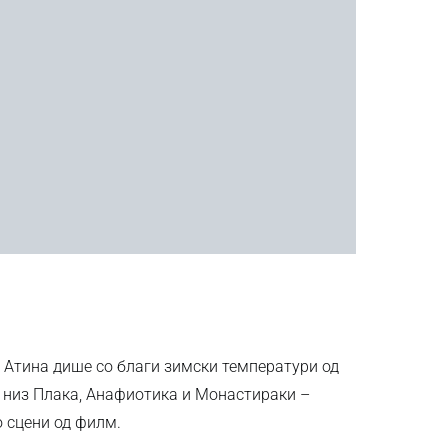
 Атина дише со благи зимски температури од
 низ Плака, Анафиотика и Монастираки –
о сцени од филм.