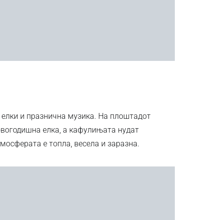
, елки и празнична музика. На плоштадот
овогодишна елка, а кафулињата нудат
мосферата е топла, весела и заразна.