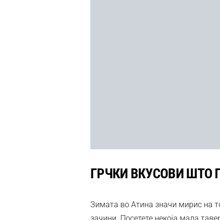
ГРЧКИ ВКУСОВИ ШТО 
Зимата во Атина значи мирис на то
зачини. Посетете некоја мала таве