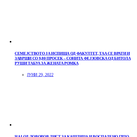
СЕМЕЈСТВОТО ЈА ИСПИША ОД ФАКУЛТЕТ, ТАА СЕ ВРАТИ И
ЗАВРШИ СО 9,80 ПРОСЕК – СОНИТА ФЕЈЗОВСКА ОД БИТОЛА
РУШИ ТАБУА ЗА ЖЕНАТА РОМКА
ЈУНИ 29, 2022
ЧАЈ ОД ЛОВОРОВ ЛИСТ ЗА КАШЛИЦА И ВОСПАЛЕНО ГРЛО