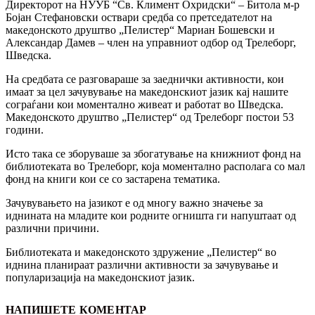
Директорот на НУУБ “Св. Климент Охридски“ – Битола м-р
Бојан Стефановски оствари средба со претседателот на
македонското друштво „Пелистер“ Мариан Бошевски и
Александар Дамев – член на управниот одбор од Трелеборг,
Шведска.
На средбата се разговараше за заеднички активности, кои
имаат за цел зачувување на македонскиот јазик кај нашите
сограѓани кои моментално живеат и работат во Шведска.
Македонското друштво „Пелистер“ од Трелеборг постои 53
години.
Исто така се зборуваше за
збогатување на книжниот фонд на
библиотеката во Трелеборг, која моментално располага со мал
фонд на книги кои се со застарена тематика.
Зачувувањето на јазикот е од многу важно значење за
иднината на младите кои родните огништа ги напуштаат од
различни причини.
Библиотеката и македонското здружение „Пелистер“ во
иднина планираат различни активности за зачувување и
популаризација на македонскиот јазик.
НАПИШЕТЕ КОМЕНТАР