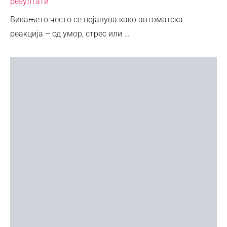
резултати
Викањето често се појавува како автоматска
реакција – од умор, стрес или …