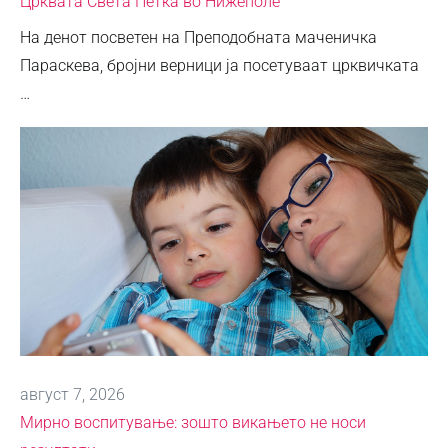
Црквата Света Петка во Нижеполе
На денот посветен на Преподобната маченичка
Параскева, бројни верници ја посетуваат црквичката
…
август 7, 2026
Мирно воспитување: зошто викањето не носи