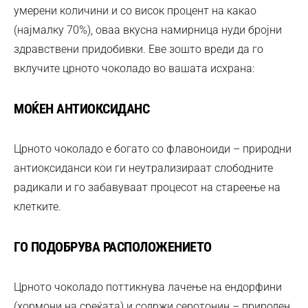
умерени количини и со висок процент на какао
(најмалку 70%), оваа вкусна намирница нуди бројни
здравствени придобивки. Еве зошто вреди да го
вклучите црното чоколадо во вашата исхрана:
МОЌЕН АНТИОКСИДАНС
Црното чоколадо е богато со флавоноиди – природни
антиоксиданси кои ги неутрализираат слободните
радикали и го забавуваат процесот на стареење на
клетките.
ГО ПОДОБРУВА РАСПОЛОЖЕНИЕТО
Црното чоколадо поттикнува лачење на ендорфини
(хормони на среќата) и содржи серотонин – природен