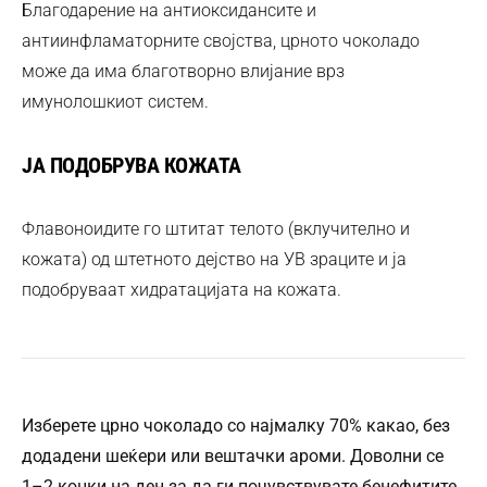
Благодарение на антиоксидансите и
антиинфламаторните својства, црното чоколадо
може да има благотворно влијание врз
имунолошкиот систем.
ЈА ПОДОБРУВА КОЖАТА
Флавоноидите го штитат телото (вклучително и
кожата) од штетното дејство на УВ зраците и ја
подобруваат хидратацијата на кожата.
Изберете црно чоколадо со најмалку 70% какао, без
додадени шеќери или вештачки ароми. Доволни се
1–2 коцки на ден за да ги почувствувате бенефитите