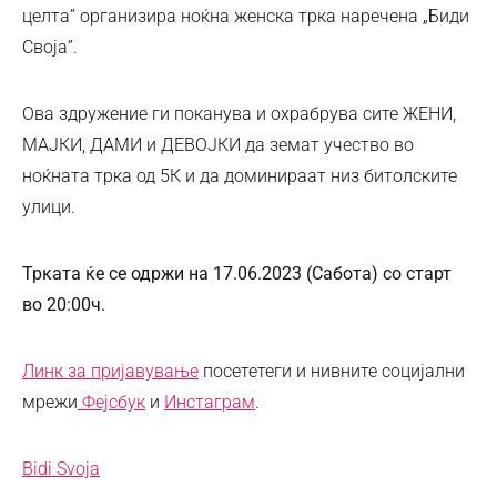
целта” организира ноќна женска трка наречена „Биди
Своја”.
Ова здружение ги поканува и охрабрува сите ЖЕНИ,
МАЈКИ, ДАМИ и ДЕВОЈКИ да земат учество во
ноќната трка од 5К и да доминираат низ битолските
улици.
Трката ќе се одржи на 17.06.2023
(Сабота) со старт
во 20:00ч.
Линк за пријавување
посететеги и нивните социјални
мрежи
Фејсбук
и
Инстаграм
.
Bidi Svoja