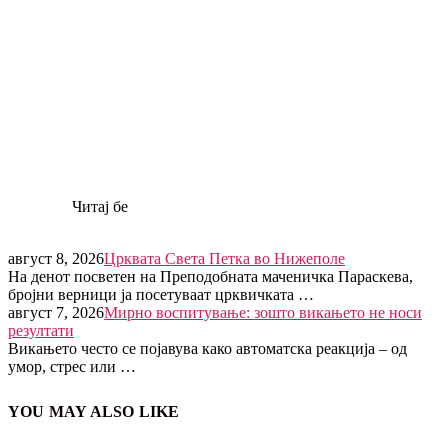
Читај бе
август 8, 2026
Црквата Света Петка во Нижеполе
На денот посветен на Преподобната маченичка Параскева,
бројни верници ја посетуваат црквичката …
август 7, 2026
Мирно воспитување: зошто викањето не носи
резултати
Викањето често се појавува како автоматска реакција – од
умор, стрес или …
YOU MAY ALSO LIKE