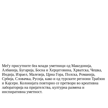
Меѓу присутните беа млади уметници од Македонија,
Албанија, Бугарија, Босна и Херцеговина, Хрватска, Чешка,
Индија, Израел, Малезија, Црна Гора, Полска, Романија,
Србија, Словачка, Русија, како и од турските региони Трабзон
и Кајсери. Колонијата повторно се претвори во креативна
лабораторија на пријателства, културна размена и
инспиративна уметност.