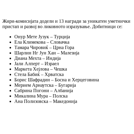
Жири-комисијата додели и 13 награди за уникатен уметнички
пристап и развој во ликовното изразување. Добитници се:
Онур Мете Јузук – Турција
Ела Климекова – Словачка
Тамара Чировиќ – Црна Гора
Шарлин Нг Јун Хан – Малезија
Диана Мехта – Индија
Јали Алперт – Израел
Маркета Хејлова – Чешка
Стела Бабиќ – Хрватска
Борис Шафрадин – Босна и Херцеговина
Мерием Арнаутска – Бугарија
Сабрина Погони – Албанија
Микалина Мура – Полска
Ана Полизовска – Македонија