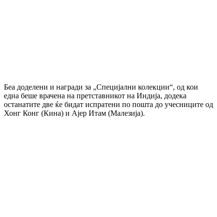
Беа доделени и награди за „Специјални колекции“, од кои
една беше врачена на претставникот на Индија, додека
останатите две ќе бидат испратени по пошта до учесниците од
Хонг Конг (Кина) и Ајер Итам (Малезија).