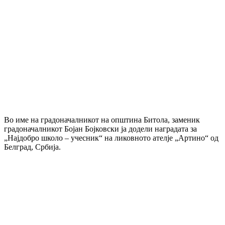
Во име на градоначалникот на општина Битола, заменик
градоначалникот Бојан Бојковски ја додели наградата за
„Најдобро школо – учесник“ на ликовното ателје „Артино“ од
Белград, Србија.