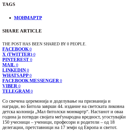
TAGS
МОНМАРТР
SHARE ARTICLE
THE POST HAS BEEN SHARED BY
0
PEOPLE.
FACEBOOK
0
X (TWITTER)
0
PINTEREST
0
MAIL
0
LINKEDIN
0
WHATSAPP
0
FACEBOOK MESSENGER
0
VIBER
0
TELEGRAM
0
Со свечена церемонија и доделување на признанија и
награди, во Битола заврши 44. издание на светската ликовна
детска колонија „Мал битолски монмартр“. Настанот и оваа
година ја потврди својата меѓународна вредност, угостувајќи
150 учесници – ученици, професори и родители – од 18
делегации, претставници на 17 земји од Европа и светот.