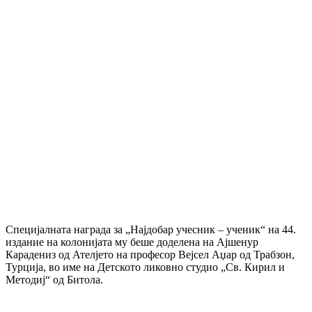
Специјалната награда за „Најдобар учесник – ученик“ на 44.
издание на колонијата му беше доделена на Ајшенур
Карадениз од Ателјето на професор Вејсел Аџар од Трабзон,
Турција, во име на Детското ликовно студио „Св. Кирил и
Методиј“ од Битола.