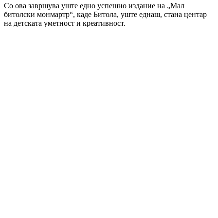
Со ова завршува уште едно успешно издание на „Мал
битолски монмартр“, каде Битола, уште еднаш, стана центар
на детската уметност и креативност.