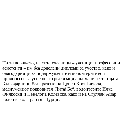
На затворањето, на сите учесници – ученици, професори и
асистенти – им беа доделени дипломи за учество, како и
благодарници за поддржувачите и волонтерите кои
придонесоа за успешната реализација на манифестацијата.
Благодарници беа врачени на Црвен Крст Битола,
медиумскиот покровител „Читај Бе“, волонтерите Илче
Филкоски и Пенелопа Колевска, како и на Огулчан Аџар –
волонтер од Трабзон, Турција.