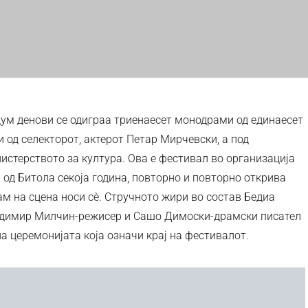
едум денови се одиграа триенаесет монодрами од единаесет
и од селекторот, актерот Петар Мирчевски, а под
истерството за култура. Ова е фестивал во организација
 од Битола секоја година, повторно и повторно открива
ам на сцена носи сѐ. Стручното жири во состав Бедиа
ладимир Милчин-режисер и Сашо Димоски-драмски писател
а церемонијата која означи крај на фестивалот.