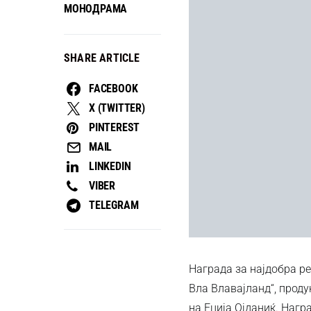
МОНОДРАМА
SHARE ARTICLE
FACEBOOK
X (TWITTER)
PINTEREST
MAIL
LINKEDIN
VIBER
TELEGRAM
Награда за најдобра р
Вла Влавајланд“, проду
на Еција Ојданиќ. Нагр