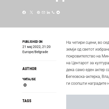
PUBLISHED ON
На четири сцени, во с
21 мај 2022, 21:20
земји од светот избран
Europe/Belgrade
покровителство на Мин
на Центарот за култура
AUTHOR
дека само еден актер с
Бегеовска-актерка, В
ЧИТАЈ БЕ
ги соопшти наградите н
TAGS