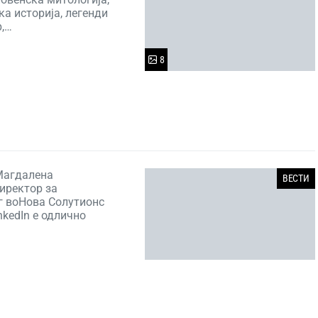
а историја, легенди
р,…
8
Магдалена
ВЕСТИ
иректор за
г воНова Солутионс
nkedIn е одлично