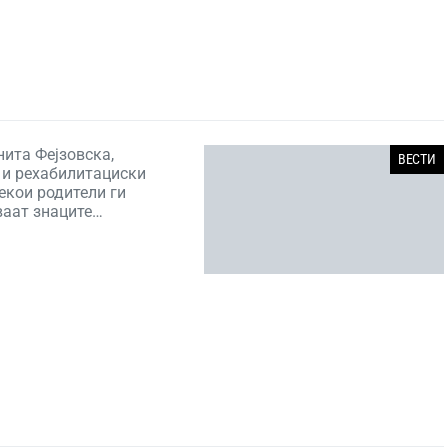
нита Фејзовска,
ВЕСТИ
 и рехабилитациски
екои родители ги
ваат знаците…