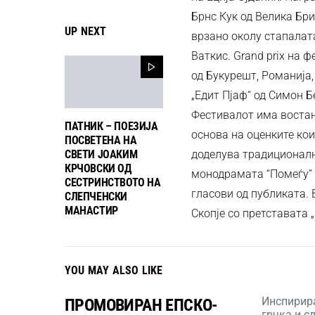
Брнс Кук од Велика Бри
UP NEXT
врзано околу стапалата
Ваткис. Grand prix на 
од Букурешт, Романија,
„Едит Пјаф“ од Симон Б
Фестивалот има востано
ПАТНИК – ПОЕЗИЈА
основа на оценките кои
ПОСВЕТЕНА НА
СВЕТИ ЈОАКИМ
доделува традиционалн
КРЧОВСКИ ОД
монодрамата “Помеѓу” 
СЕСТРИНСТВОТО НА
гласови од публиката. 
СЛЕПЧЕНСКИ
МАНАСТИР
Скопје со претставата 
YOU MAY ALSO LIKE
Инспирир
ПРОМОВИРАН ЕПСКО-
грчка и с