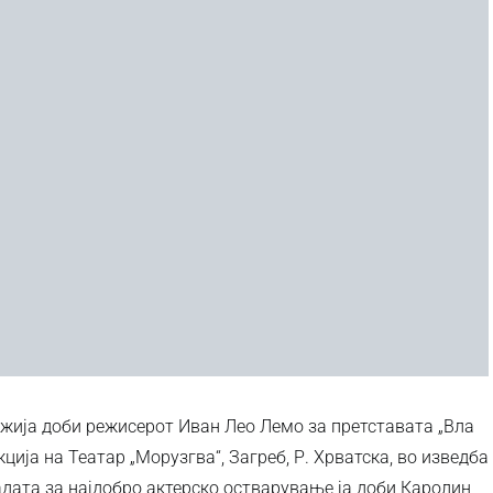
ежија доби режисерот Иван Лео Лемо за претставата „Вла
кција на Театар „Морузгва“, Загреб, Р. Хрватска, во изведба
адата за најдобро актерско остварување ја доби Каролин