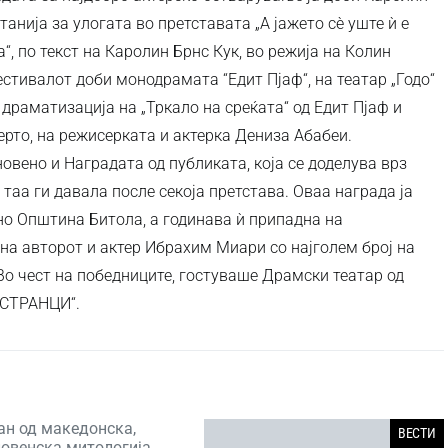
танија за улогата во претставата „А јажето сè уште ѝ е
“, по текст на Каролин Брнс Кук, во режија на Колин
фестивалот доби монодрамата “Едит Пјаф“, на театар „Годо“
 драматизација на „Тркало на среќата“ од Едит Пјаф и
ерто, на режисерката и актерка Дениза Абабеи.
вено и Наградата од публиката, која се доделува врз
 таа ги давала после секоја претстава. Оваа награда ја
о Општина Битола, а годинава ѝ припадна на
на авторот и актер Ибрахим Миари со најголем број на
Во чест на победниците, гостуваше Драмски театар од
„СТРАНЦИ“.
ан од македонска,
ВЕСТИ
ловенска митологија,