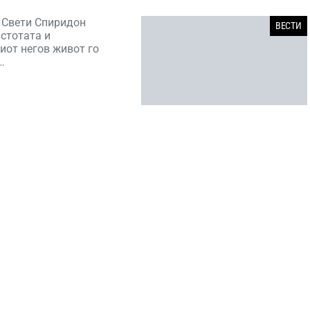
 Свети Спиридон
ВЕСТИ
стотата и
иот негов живот го
…