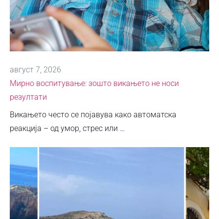
август 7, 2026
Мирно воспитување: зошто викањето не носи
резултати
Викањето често се појавува како автоматска
реакција – од умор, стрес или …