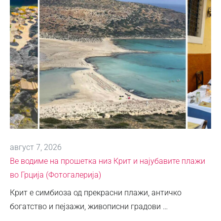
август 7, 2026
Ве водиме на прошетка низ Крит и најубавите плажи
во Грција (Фотогалерија)
Крит е симбиоза од прекрасни плажи, античко
богатство и пејзажи, живописни градови …