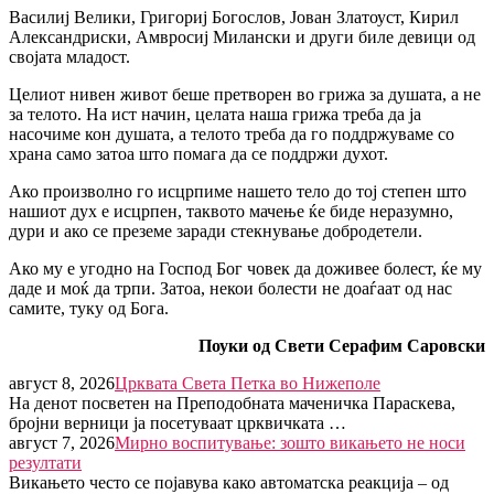
Василиј Велики, Григориј Богослов, Јован Златоуст, Кирил
Александриски, Амвросиј Милански и други биле девици од
својата младост.
Целиот нивен живот беше претворен во грижа за душата, а не
за телото. На ист начин, целата наша грижа треба да ја
насочиме кон душата, а телото треба да го поддржуваме со
храна само затоа што помага да се поддржи духот.
Ако произволно го исцрпиме нашето тело до тој степен што
нашиот дух е исцрпен, таквото мачење ќе биде неразумно,
дури и ако се преземе заради стекнување добродетели.
Ако му е угодно на Господ Бог човек да доживее болест, ќе му
даде и моќ да трпи. Затоа, некои болести не доаѓаат од нас
самите, туку од Бога.
Поуки од Свети Серафим Саровски
август 8, 2026
Црквата Света Петка во Нижеполе
На денот посветен на Преподобната маченичка Параскева,
бројни верници ја посетуваат црквичката …
август 7, 2026
Мирно воспитување: зошто викањето не носи
резултати
Викањето често се појавува како автоматска реакција – од