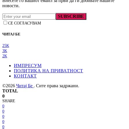
Внесете го вашиот емаил за први да ги добивате нашите
новости.
SUBSCRIBE
СЕ СОГЛАСУВАМ
ЧИТАЈ БЕ
25K
3K
2K
ИМПРЕСУМ
ПОЛИТИКА НА ПРИВАТНОСТ
КОНТАКТ
©2026
Читај Бе
. Сите права задржани.
TOTAL
0
SHARE
0
0
0
0
0