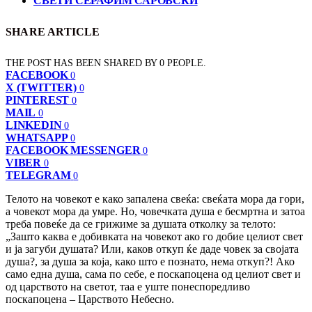
СВЕТИ СЕРАФИМ САРОВСКИ
SHARE ARTICLE
THE POST HAS BEEN SHARED BY
0
PEOPLE.
FACEBOOK
0
X (TWITTER)
0
PINTEREST
0
MAIL
0
LINKEDIN
0
WHATSAPP
0
FACEBOOK MESSENGER
0
VIBER
0
TELEGRAM
0
Телото на човекот е како запалена свеќа: свеќата мора да гори,
а човекот мора да умре. Но, човечката душа е бесмртна и затоа
треба повеќе да се грижиме за душата отколку за телото:
„Зашто каква е добивката на човекот ако го добие целиот свет
и ја загуби душата? Или, каков откуп ќе даде човек за својата
душа?, за душа за која, како што е познато, нема откуп?! Ако
само една душа, сама по себе, е поскапоцена од целиот свет и
од царството на светот, таа е уште понеспоредливо
поскапоцена – Царството Небесно.