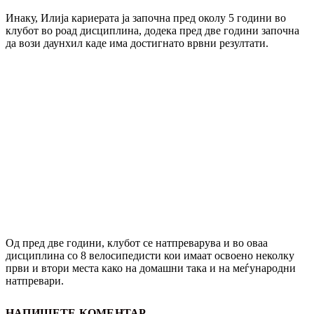
Инаку, Илија кариерата ја започна пред околу 5 години во
клубот во роад дисциплина, додека пред две години започна
да вози даунхил каде има достигнато врвни резултати.
Од пред две години, клубот се натпреварува и во оваа
дисциплина со 8 велосипедисти кои имаат освоено неколку
први и втори места како на домашни така и на меѓународни
натпревари.
НАПИШЕТЕ КОМЕНТАР