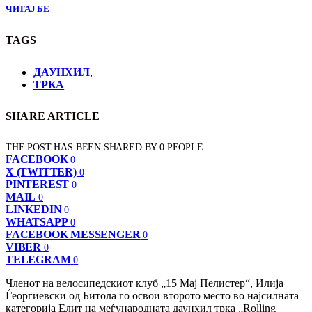
ЧИТАЈ БЕ
TAGS
ДАУНХИЛ
,
ТРКА
SHARE ARTICLE
THE POST HAS BEEN SHARED BY
0
PEOPLE.
FACEBOOK
0
X (TWITTER)
0
PINTEREST
0
MAIL
0
LINKEDIN
0
WHATSAPP
0
FACEBOOK MESSENGER
0
VIBER
0
TELEGRAM
0
Членот на велосипедскиот клуб „15 Мај Пелистер“, Илија
Ѓеоргиевски од Битола го освои второто место во најсилната
категорија Елит на меѓународната даунхил трка „Rolling