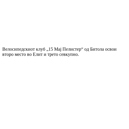
Велосипедскиот клуб „15 Мај Пелистер“ од Битола освои
второ место во Елит и трето севкупно.