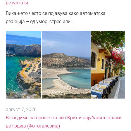
резултати
Викањето често се појавува како автоматска
реакција – од умор, стрес или …
август 7, 2026
Ве водиме на прошетка низ Крит и најубавите плажи
во Грција (Фотогалерија)